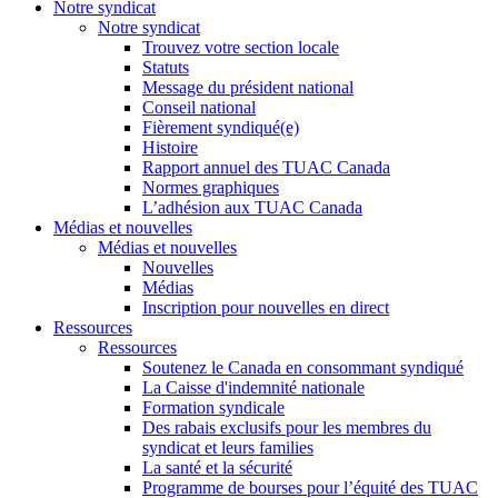
Notre syndicat
Notre syndicat
Trouvez votre section locale
Statuts
Message du président national
Conseil national
Fièrement syndiqué(e)
Histoire
Rapport annuel des TUAC Canada
Normes graphiques
L’adhésion aux TUAC Canada
Médias et nouvelles
Médias et nouvelles
Nouvelles
Médias
Inscription pour nouvelles en direct
Ressources
Ressources
Soutenez le Canada en consommant syndiqué
La Caisse d'indemnité nationale
Formation syndicale
Des rabais exclusifs pour les membres du
syndicat et leurs families
La santé et la sécurité
Programme de bourses pour l’équité des TUAC