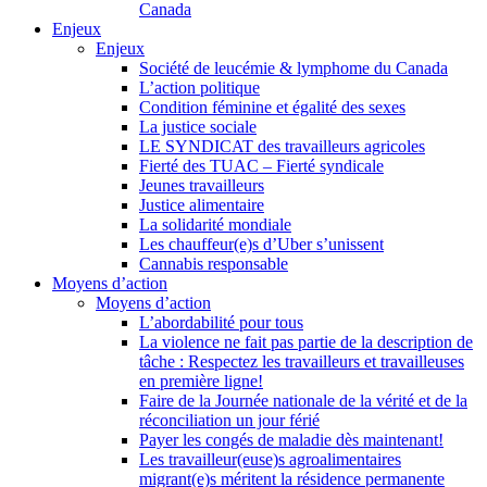
Canada
Enjeux
Enjeux
Société de leucémie & lymphome du Canada
L’action politique
Condition féminine et égalité des sexes
La justice sociale
LE SYNDICAT des travailleurs agricoles
Fierté des TUAC – Fierté syndicale
Jeunes travailleurs
Justice alimentaire
La solidarité mondiale
Les chauffeur(e)s d’Uber s’unissent
Cannabis responsable
Moyens d’action
Moyens d’action
L’abordabilité pour tous
La violence ne fait pas partie de la description de
tâche : Respectez les travailleurs et travailleuses
en première ligne!
Faire de la Journée nationale de la vérité et de la
réconciliation un jour férié
Payer les congés de maladie dès maintenant!
Les travailleur(euse)s agroalimentaires
migrant(e)s méritent la résidence permanente