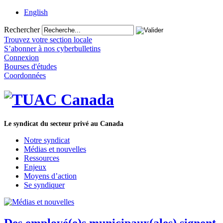
English
Rechercher
Trouvez votre section locale
S’abonner à nos cyberbulletins
Connexion
Bourses d'études
Coordonnées
Le syndicat du secteur privé au Canada
Notre syndicat
Médias et nouvelles
Ressources
Enjeux
Moyens d’action
Se syndiquer
Des employé(e)s municipaux(ales) signent