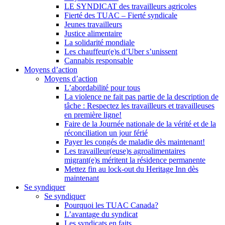
LE SYNDICAT des travailleurs agricoles
Fierté des TUAC – Fierté syndicale
Jeunes travailleurs
Justice alimentaire
La solidarité mondiale
Les chauffeur(e)s d’Uber s’unissent
Cannabis responsable
Moyens d’action
Moyens d’action
L’abordabilité pour tous
La violence ne fait pas partie de la description de
tâche : Respectez les travailleurs et travailleuses
en première ligne!
Faire de la Journée nationale de la vérité et de la
réconciliation un jour férié
Payer les congés de maladie dès maintenant!
Les travailleur(euse)s agroalimentaires
migrant(e)s méritent la résidence permanente
Mettez fin au lock-out du Heritage Inn dès
maintenant
Se syndiquer
Se syndiquer
Pourquoi les TUAC Canada?
L’avantage du syndicat
Les syndicats en faits