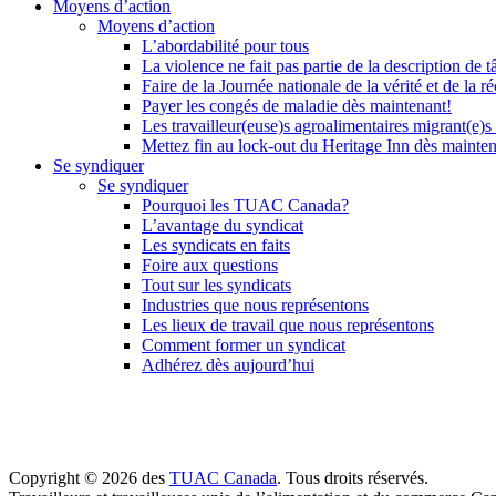
Moyens d’action
Moyens d’action
L’abordabilité pour tous
La violence ne fait pas partie de la description de t
Faire de la Journée nationale de la vérité et de la ré
Payer les congés de maladie dès maintenant!
Les travailleur(euse)s agroalimentaires migrant(e)s
Mettez fin au lock-out du Heritage Inn dès mainte
Se syndiquer
Se syndiquer
Pourquoi les TUAC Canada?
L’avantage du syndicat
Les syndicats en faits
Foire aux questions
Tout sur les syndicats
Industries que nous représentons
Les lieux de travail que nous représentons
Comment former un syndicat
Adhérez dès aujourd’hui
Copyright © 2026 des
TUAC Canada
. Tous droits réservés.