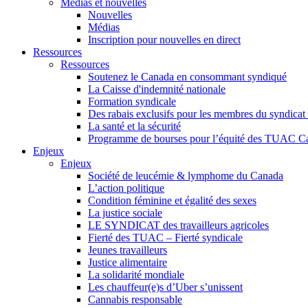
Médias et nouvelles
Nouvelles
Médias
Inscription pour nouvelles en direct
Ressources
Ressources
Soutenez le Canada en consommant syndiqué
La Caisse d'indemnité nationale
Formation syndicale
Des rabais exclusifs pour les membres du syndicat e
La santé et la sécurité
Programme de bourses pour l’équité des TUAC C
Enjeux
Enjeux
Société de leucémie & lymphome du Canada
L’action politique
Condition féminine et égalité des sexes
La justice sociale
LE SYNDICAT des travailleurs agricoles
Fierté des TUAC – Fierté syndicale
Jeunes travailleurs
Justice alimentaire
La solidarité mondiale
Les chauffeur(e)s d’Uber s’unissent
Cannabis responsable