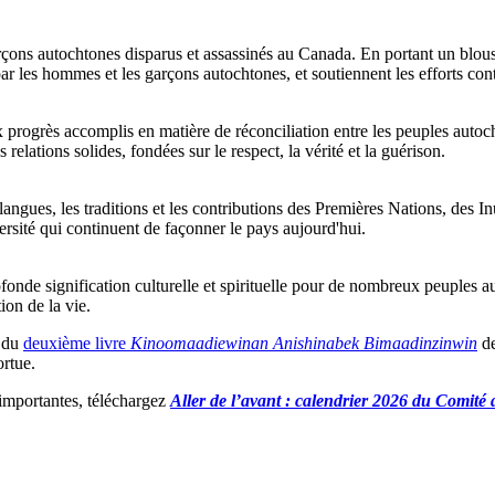
s autochtones disparus et assassinés au Canada. En portant un blouson 
par les hommes et les garçons autochtones, et soutiennent les efforts contin
ux progrès accomplis en matière de réconciliation entre les peuples auto
 relations solides, fondées sur le respect, la vérité et la guérison.
angues, les traditions et les contributions des Premières Nations, des In
sité qui continuent de façonner le pays aujourd'hui.
profonde signification culturelle et spirituelle pour de nombreux peuple
ion de la vie.
t du
deuxième livre
Kinoomaadiewinan Anishinabek Bimaadinzinwin
de
ortue.
 importantes, téléchargez
Aller de l’avant : calendrier 2026 du Comit