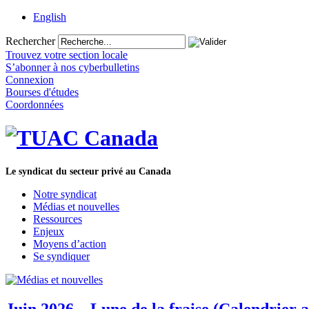
English
Rechercher
Trouvez votre section locale
S’abonner à nos cyberbulletins
Connexion
Bourses d'études
Coordonnées
Le syndicat du secteur privé au Canada
Notre syndicat
Médias et nouvelles
Ressources
Enjeux
Moyens d’action
Se syndiquer
Juin 2026 – Lune de la fraise (Calendrier