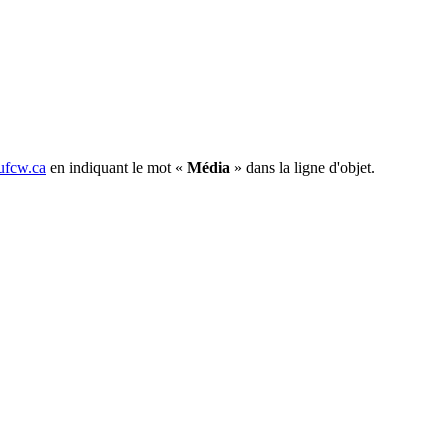
fcw.ca
en indiquant le mot «
Média
» dans la ligne d'objet.