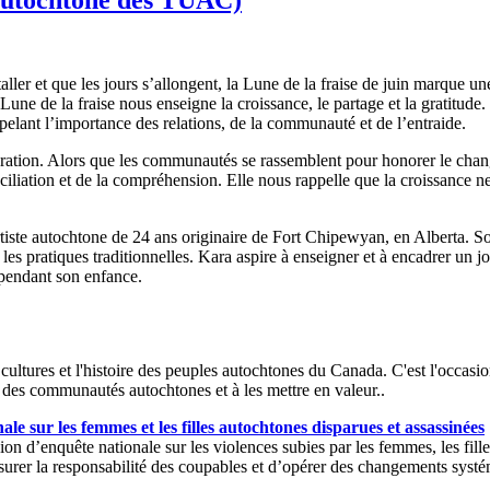
ller et que les jours s’allongent, la Lune de la fraise de juin marque u
une de la fraise nous enseigne la croissance, le partage et la gratitude.
ant l’importance des relations, de la communauté et de l’entraide.
ration. Alors que les communautés se rassemblent pour honorer le change
conciliation et de la compréhension. Elle nous rappelle que la croissance n
tiste autochtone de 24 ans originaire de Fort Chipewyan, en Alberta. So
t les pratiques traditionnelles. Kara aspire à enseigner et à encadrer un 
r pendant son enfance.
ultures et l'histoire des peuples autochtones du Canada. C'est l'occasion de
t des communautés autochtones et à les mettre en valeur..
le sur les femmes et les filles autochtones disparues et assassinées
n d’enquête nationale sur les violences subies par les femmes, les filles
 d’assurer la responsabilité des coupables et d’opérer des changements sy