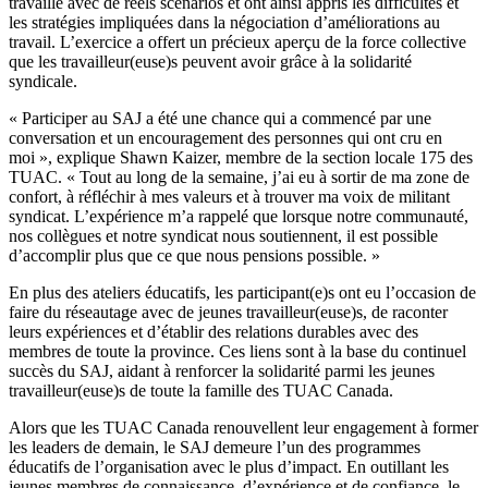
travaillé avec de réels scénarios et ont ainsi appris les difficultés et
les stratégies impliquées dans la négociation d’améliorations au
travail. L’exercice a offert un précieux aperçu de la force collective
que les travailleur(euse)s peuvent avoir grâce à la solidarité
syndicale.
« Participer au SAJ a été une chance qui a commencé par une
conversation et un encouragement des personnes qui ont cru en
moi », explique Shawn Kaizer, membre de la section locale 175 des
TUAC. « Tout au long de la semaine, j’ai eu à sortir de ma zone de
confort, à réfléchir à mes valeurs et à trouver ma voix de militant
syndicat. L’expérience m’a rappelé que lorsque notre communauté,
nos collègues et notre syndicat nous soutiennent, il est possible
d’accomplir plus que ce que nous pensions possible. »
En plus des ateliers éducatifs, les participant(e)s ont eu l’occasion de
faire du réseautage avec de jeunes travailleur(euse)s, de raconter
leurs expériences et d’établir des relations durables avec des
membres de toute la province. Ces liens sont à la base du continuel
succès du SAJ, aidant à renforcer la solidarité parmi les jeunes
travailleur(euse)s de toute la famille des TUAC Canada.
Alors que les TUAC Canada renouvellent leur engagement à former
les leaders de demain, le SAJ demeure l’un des programmes
éducatifs de l’organisation avec le plus d’impact. En outillant les
jeunes membres de connaissance, d’expérience et de confiance, le