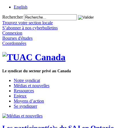
English
Rechercher
Trouvez votre section locale
S’abonner à nos cyberbulletins
Connexion
Bourses d'études
Coordonnées
Le syndicat du secteur privé au Canada
Notre syndicat
Médias et nouvelles
Ressources
Enjeux
Moyens d’action
Se syndiquer
Les participant(e)s du SAJ en Ontario