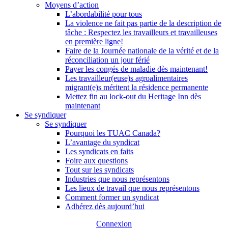
Moyens d’action
L’abordabilité pour tous
La violence ne fait pas partie de la description de
tâche : Respectez les travailleurs et travailleuses
en première ligne!
Faire de la Journée nationale de la vérité et de la
réconciliation un jour férié
Payer les congés de maladie dès maintenant!
Les travailleur(euse)s agroalimentaires
migrant(e)s méritent la résidence permanente
Mettez fin au lock-out du Heritage Inn dès
maintenant
Se syndiquer
Se syndiquer
Pourquoi les TUAC Canada?
L’avantage du syndicat
Les syndicats en faits
Foire aux questions
Tout sur les syndicats
Industries que nous représentons
Les lieux de travail que nous représentons
Comment former un syndicat
Adhérez dès aujourd’hui
Connexion