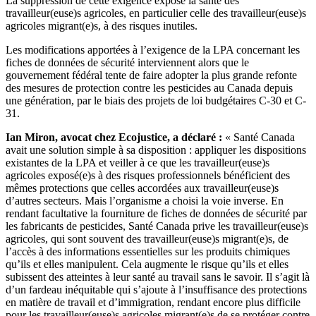
La suppression de cette exigence expose la santé des
travailleur(euse)s agricoles, en particulier celle des travailleur(euse)s
agricoles migrant(e)s, à des risques inutiles.
Les modifications apportées à l’exigence de la LPA concernant les
fiches de données de sécurité interviennent alors que le
gouvernement fédéral tente de faire adopter la plus grande refonte
des mesures de protection contre les pesticides au Canada depuis
une génération, par le biais des projets de loi budgétaires C-30 et C-
31.
Ian Miron, avocat chez Ecojustice, a déclaré :
« Santé Canada
avait une solution simple à sa disposition : appliquer les dispositions
existantes de la LPA et veiller à ce que les travailleur(euse)s
agricoles exposé(e)s à des risques professionnels bénéficient des
mêmes protections que celles accordées aux travailleur(euse)s
d’autres secteurs. Mais l’organisme a choisi la voie inverse. En
rendant facultative la fourniture de fiches de données de sécurité par
les fabricants de pesticides, Santé Canada prive les travailleur(euse)s
agricoles, qui sont souvent des travailleur(euse)s migrant(e)s, de
l’accès à des informations essentielles sur les produits chimiques
qu’ils et elles manipulent. Cela augmente le risque qu’ils et elles
subissent des atteintes à leur santé au travail sans le savoir. Il s’agit là
d’un fardeau inéquitable qui s’ajoute à l’insuffisance des protections
en matière de travail et d’immigration, rendant encore plus difficile
pour les travailleur(euse)s agricoles migrant(e)s de se protéger contre