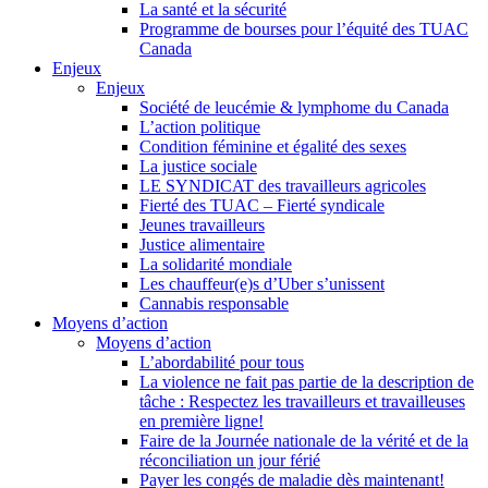
La santé et la sécurité
Programme de bourses pour l’équité des TUAC
Canada
Enjeux
Enjeux
Société de leucémie & lymphome du Canada
L’action politique
Condition féminine et égalité des sexes
La justice sociale
LE SYNDICAT des travailleurs agricoles
Fierté des TUAC – Fierté syndicale
Jeunes travailleurs
Justice alimentaire
La solidarité mondiale
Les chauffeur(e)s d’Uber s’unissent
Cannabis responsable
Moyens d’action
Moyens d’action
L’abordabilité pour tous
La violence ne fait pas partie de la description de
tâche : Respectez les travailleurs et travailleuses
en première ligne!
Faire de la Journée nationale de la vérité et de la
réconciliation un jour férié
Payer les congés de maladie dès maintenant!