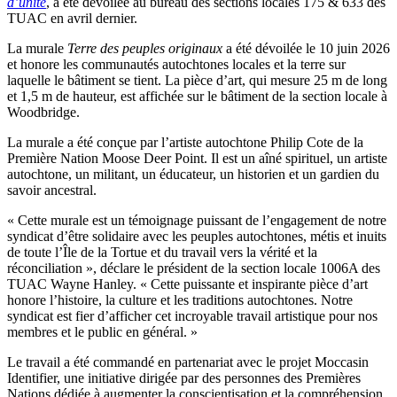
d’unité
, a été dévoilée au bureau des sections locales 175 & 633 des
TUAC en avril dernier.
La murale
Terre des peuples originaux
a été dévoilée le 10 juin 2026
et honore les communautés autochtones locales et la terre sur
laquelle le bâtiment se tient. La pièce d’art, qui mesure 25 m de long
et 1,5 m de hauteur, est affichée sur le bâtiment de la section locale à
Woodbridge.
La murale a été conçue par l’artiste autochtone Philip Cote de la
Première Nation Moose Deer Point. Il est un aîné spirituel, un artiste
autochtone, un militant, un éducateur, un historien et un gardien du
savoir ancestral.
« Cette murale est un témoignage puissant de l’engagement de notre
syndicat d’être solidaire avec les peuples autochtones, métis et inuits
de toute l’Île de la Tortue et du travail vers la vérité et la
réconciliation », déclare le président de la section locale 1006A des
TUAC Wayne Hanley. « Cette puissante et inspirante pièce d’art
honore l’histoire, la culture et les traditions autochtones. Notre
syndicat est fier d’afficher cet incroyable travail artistique pour nos
membres et le public en général. »
Le travail a été commandé en partenariat avec le projet Moccasin
Identifier, une initiative dirigée par des personnes des Premières
Nations dédiée à augmenter la conscientisation et la compréhension