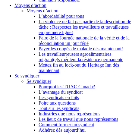
Moyens d’action
Moyens d’action
L’abordabilité pour tous
La violence ne fait pas partie de la description de
tâche : Respectez les travailleurs et travailleuses
en première ligne!
Faire de la Journée nationale de la vérité et de la
réconciliation un jour férié
Payer les congés de maladie dès maintenant!
Les travailleur(euse)s agroalimentaires
migrant(e)s méritent la résidence permanente
Mettez fin au lock-out du Heritage Inn dès
maintenant
Se syndiquer
Se syndiquer
Pourquoi les TUAC Canada?
L’avantage du syndicat
Les syndicats en faits
Foire aux questions
Tout sur les syndicats
Industries que nous représentons
Les lieux de travail que nous représentons
Comment former un syndicat
Adhérez dès aujourd’hui