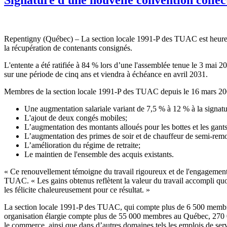
Repentigny (Québec) – La section locale 1991-P des TUAC est heureus
la récupération de contenants consignés.
L'entente a été ratifiée à 84 % lors d’une l'assemblée tenue le 3 mai 2
sur une période de cinq ans et viendra à échéance en avril 2031.
Membres de la section locale 1991-P des TUAC depuis le 16 mars 2001, l
Une augmentation salariale variant de 7,5 % à 12 % à la signatur
L'ajout de deux congés mobiles;
L’augmentation des montants alloués pour les bottes et les gants 
L’augmentation des primes de soir et de chauffeur de semi-rem
L’amélioration du régime de retraite;
Le maintien de l'ensemble des acquis existants.
« Ce renouvellement témoigne du travail rigoureux et de l'engagement d
TUAC. « Les gains obtenus reflètent la valeur du travail accompli quot
les félicite chaleureusement pour ce résultat. »
La section locale 1991-P des TUAC, qui compte plus de 6 500 membres 
organisation élargie compte plus de 55 000 membres au Québec, 270 0
le commerce, ainsi que dans d’autres domaines tels les emplois de servi