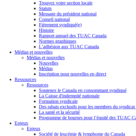
Trouvez votre section locale
Statuts
Message du président national
Conseil national
Fièrement syndiqué(e)
Histoire
Rapport annuel des TUAC Canada
Normes graphiques
L’adhésion aux TUAC Canada
Médias et nouvelles
Médias et nouvelles
Nouvelles
Médias
Inscription pour nouvelles en direct
Ressources
Ressources
Soutenez le Canada en consommant syndiqué
La Caisse d'indemnité nationale
Formation syndicale
Des rabais exclusifs pour les membres du syndicat e
La santé et la sécurité
Programme de bourses pour l’équité des TUAC C
Enjeux
Enjeux
Société de leucémie & lymphome du Canada