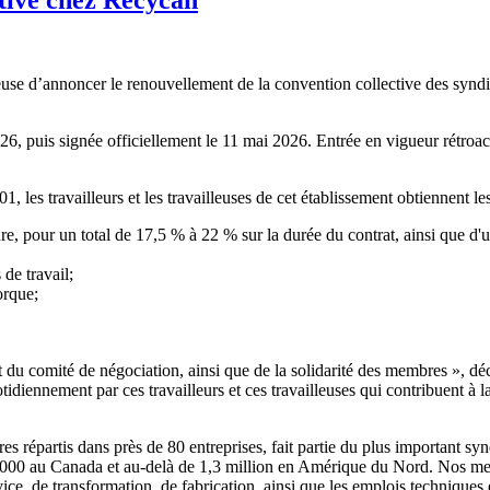
e d’annoncer le renouvellement de la convention collective des syndiqu
026, puis signée officiellement le 11 mai 2026. Entrée en vigueur rétroa
es travailleurs et les travailleuses de cet établissement obtiennent les
e, pour un total de 17,5 % à 22 % sur la durée du contrat, ainsi que d'
de travail;
orque;
u comité de négociation, ainsi que de la solidarité des membres », décl
idiennement par ces travailleurs et ces travailleuses qui contribuent à 
répartis dans près de 80 entreprises, fait partie du plus important syn
00 au Canada et au-delà de 1,3 million en Amérique du Nord. Nos membre
ce, de transformation, de fabrication, ainsi que les emplois techniques 