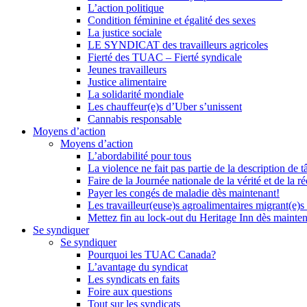
L’action politique
Condition féminine et égalité des sexes
La justice sociale
LE SYNDICAT des travailleurs agricoles
Fierté des TUAC – Fierté syndicale
Jeunes travailleurs
Justice alimentaire
La solidarité mondiale
Les chauffeur(e)s d’Uber s’unissent
Cannabis responsable
Moyens d’action
Moyens d’action
L’abordabilité pour tous
La violence ne fait pas partie de la description de t
Faire de la Journée nationale de la vérité et de la ré
Payer les congés de maladie dès maintenant!
Les travailleur(euse)s agroalimentaires migrant(e)s
Mettez fin au lock-out du Heritage Inn dès mainte
Se syndiquer
Se syndiquer
Pourquoi les TUAC Canada?
L’avantage du syndicat
Les syndicats en faits
Foire aux questions
Tout sur les syndicats