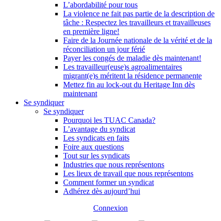
L’abordabilité pour tous
La violence ne fait pas partie de la description de
tâche : Respectez les travailleurs et travailleuses
en première ligne!
Faire de la Journée nationale de la vérité et de la
réconciliation un jour férié
Payer les congés de maladie dès maintenant!
Les travailleur(euse)s agroalimentaires
migrant(e)s méritent la résidence permanente
Mettez fin au lock-out du Heritage Inn dès
maintenant
Se syndiquer
Se syndiquer
Pourquoi les TUAC Canada?
L’avantage du syndicat
Les syndicats en faits
Foire aux questions
Tout sur les syndicats
Industries que nous représentons
Les lieux de travail que nous représentons
Comment former un syndicat
Adhérez dès aujourd’hui
Connexion