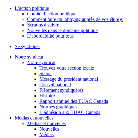
L’action politique
Comité d’action politique
Comment faire du lobbying auprès de vos élu(e)s
Scrutins à suivre
Nouvelles dans le domaine politique
L’abordabilité pour tous
Se syndiquer
Notre syndicat
Notre syndicat
Trouvez votre section locale
Statuts
Message du président national
Conseil national
Fièrement syndiqué(e)
Histoire
Rapport annuel des TUAC Canada
Normes graphiques
L’adhésion aux TUAC Canada
Médias et nouvelles
Médias et nouvelles
Nouvelles
Médias