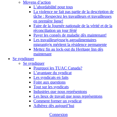
Moyens d’action
L’abordabilité pour tous
La violence ne fait pas partie de la description de
tâche : Respectez les travailleurs et travailleuses
en première ligne!
Faire de la Journée nationale de la vérité et de la
réconciliation un jour férié
Payer les congés de maladie dès maintenant!
Les travailleur(euse)s agroalimentaires
migrant(e)s méritent la résidence permanente
Mettez fin au lock-out du Heritage Inn dès
maintenant
Se syndiquer
Se syndiquer
Pourquoi les TUAC Canada?
L’avantage du syndicat
Les syndicats en faits
Foire aux questions
Tout sur les syndicats
Industries que nous représentons
Les lieux de travail que nous représentons
Comment former un syndicat
Adhérez dès aujourd’hui
Connexion