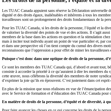
Les TUAC Canada appuient sans réserve la Déclaration universelle des 
dignité et des droits égaux, inaliénables et inhérents à tous les membres
travailleuses sont un prolongement des droits fondamentaux de la perso
Pour les TUAC Canada, si les droits de la personne, l’équité et la diver
de valoriser la diversité des points de vue et des actions. Il s’agit a
membres de la base dans les actions en question et la stimulation chez e
mais à inciter tout individu ayant un point de vue particulier et, par
et dans une perspective où l’on tient compte du cumul des divers moti
reconnaissons que l’oppression a pour effet de miner les travailleuses et
Puisque c’est donc dans une optique de droits de la personne, d’éq
Ce sont les membres des TUAC Canada qui, d’abord et avant tout, bénéfi
consiste à accorder la priorité à ce qu’auraient à dire les membres du s
cette œuvre, nous célébrons la diversité des membres de notre syndica
d’exprimer la joie qu’ils en éprouvent. C’est justement dans cet esprit
En plus de la mission que nous réalisons en vue de l’émancipation des m
avec le Service de formation et d’éducation des TUAC Canada pour off
En matière de droits de la personne, d’équité et de diversité, à 
Pour faire avancer les choses en ce qui concerne les droits de la personn