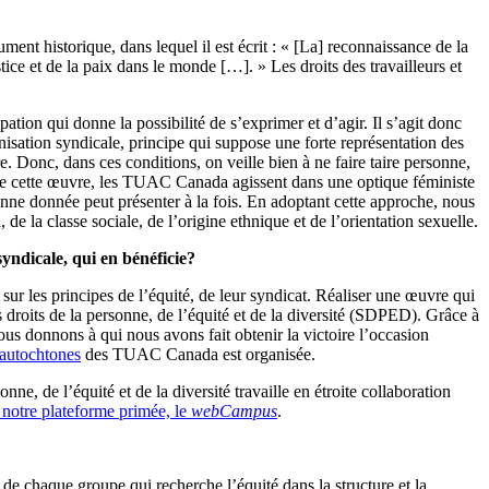
t historique, dans lequel il est écrit : « [La] reconnaissance de la
stice et de la paix dans le monde […]. » Les droits des travailleurs et
pation qui donne la possibilité de s’exprimer et d’agir. Il s’agit donc
anisation syndicale, principe qui suppose une forte représentation des
e. Donc, dans ces conditions, on veille bien à ne faire taire personne,
 toute cette œuvre, les TUAC Canada agissent dans une optique féministe
nne donnée peut présenter à la fois. En adoptant cette approche, nous
 de la classe sociale, de l’origine ethnique et de l’orientation sexuelle.
syndicale, qui en bénéficie?
ur les principes de l’équité, de leur syndicat. Réaliser une œuvre qui
es droits de la personne, de l’équité et de la diversité (SDPED). Grâce à
us donnons à qui nous avons fait obtenir la victoire l’occasion
 autochtones
des TUAC Canada est organisée.
e, de l’équité et de la diversité travaille en étroite collaboration
e notre plateforme primée, le
webCampus
.
ts de chaque groupe qui recherche l’équité dans la structure et la