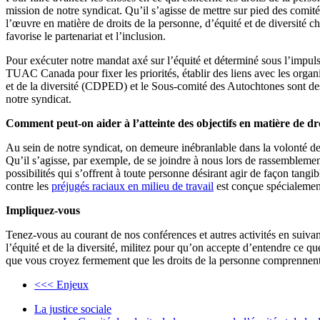
mission de notre syndicat. Qu’il s’agisse de mettre sur pied des comit
l’œuvre en matière de droits de la personne, d’équité et de diversit
favorise le partenariat et l’inclusion.
Pour exécuter notre mandat axé sur l’équité et déterminé sous l’impuls
TUAC Canada pour fixer les priorités, établir des liens avec les organi
et de la diversité (CDPED) et le Sous-comité des Autochtones sont de
notre syndicat.
Comment peut-on aider à l’atteinte des objectifs en matière de d
Au sein de notre syndicat, on demeure inébranlable dans la volonté de 
Qu’il s’agisse, par exemple, de se joindre à nous lors de rassemblem
possibilités qui s’offrent à toute personne désirant agir de façon tangi
contre les
préjugés raciaux en milieu de travail
est conçue spécialement 
Impliquez-vous
Tenez-vous au courant de nos conférences et autres activités en suiva
l’équité et de la diversité, militez pour qu’on accepte d’entendre ce
que vous croyez fermement que les droits de la personne comprennent le
<<< Enjeux
La justice sociale