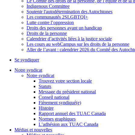
Le Comité des droits de la personne, de l’équité et de l
Indigenous Committee
Soutenir l'autodétermination des Autochtones
Les communautés 2SLGBTQI+
Lutte contre l’oppression
Droits des personnes ayant un handicap
Droits de la personne
Calendrier d’activités liées à la justice sociale
Les cours au webCampus sur les droits de la personne
Aller de l’avant : calendrier 2026 du Comité des Autoc
Se syndiquer
Notre syndicat
Notre syndicat
Trouvez votre section locale
Statuts
Message du président national
Conseil national
Fièrement syndiqué(e)
Histoire
Rapport annuel des TUAC Canada
Normes graphiques
L’adhésion aux TUAC Canada
Médias et nouvelles