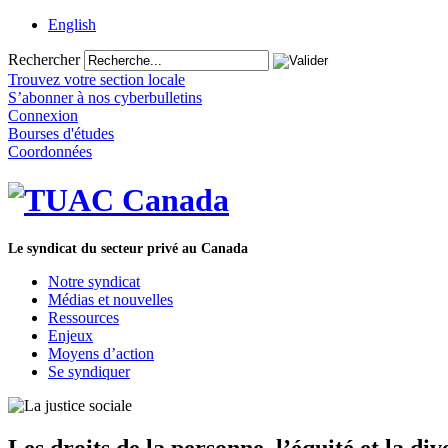
English
Rechercher
Trouvez votre section locale
S’abonner à nos cyberbulletins
Connexion
Bourses d'études
Coordonnées
Le syndicat du secteur privé au Canada
Notre syndicat
Médias et nouvelles
Ressources
Enjeux
Moyens d’action
Se syndiquer
Les droits de la personne, l’équité et la d