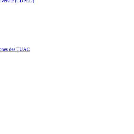
a diversité (CDPED)
htones des TUAC