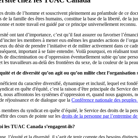
droits de l’homme et souscrivent pleinement au préambule de ce documen
 de la famille des êtres humains, constitue la base de la liberté, de la ju
nne et notre travail est guidé par ce principe universellement reconnu.
sité ont tant d’importance, c’est qu’il faut assurer ou favoriser l’émanci
ussi d’inciter les membres à mener eux-mêmes les grandes actions de l’org
ux du désir de prendre l’initiative et de militer activement dans ce cadr
 conséquent, important à se faire entendre. Voilà pourquoi, en réalisant
fs de discrimination ou d’oppression éventuellement subie qu’une perso
 les travailleurs au-delà des frontières du sexe, de la couleur de la peau,
uité et de diversité qu’on agit ou qu’on milite chez l’organisation 
cient du caractère diversifié, dynamique et inclusif, lequel est fondé s
yndicat en quête d'équité, c’est la raison d’être principale du Service d
t, nous affrontons les systèmes d’oppression et, quand nous gagnons, no
 de réjouissance et de dialogue que la
Conférence nationale des peuples
embres du syndicat en quête d’équité, le Service des droits de la personn
rir des cours de pointe sur les
droits de la personne par l’entremise d
quoi les TUAC Canada s’engagent-ils?
e, l’équité et la diversité, il s’agit de tenir compte des besoins distinc