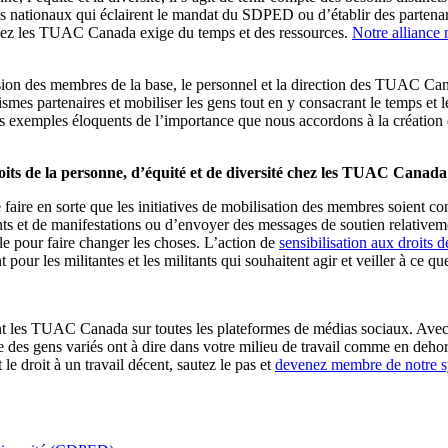
és nationaux qui éclairent le mandat du SDPED ou d’établir des partenari
é chez les TUAC Canada exige du temps et des ressources.
Notre alliance 
ion des membres de la base, le personnel et la direction des TUAC Canad
smes partenaires et mobiliser les gens tout en y consacrant le temps et 
s exemples éloquents de l’importance que nous accordons à la création 
roits de la personne, d’équité et de diversité chez les TUAC Canad
faire en sorte que les initiatives de mobilisation des membres soient co
ents et de manifestations ou d’envoyer des messages de soutien relative
ble pour faire changer les choses. L’action de
sensibilisation aux droits
pour les militantes et les militants qui souhaitent agir et veiller à ce q
nt les TUAC Canada sur toutes les plateformes de médias sociaux. Avec 
 que des gens variés ont à dire dans votre milieu de travail comme en d
 droit à un travail décent, sautez le pas et
devenez membre de notre s