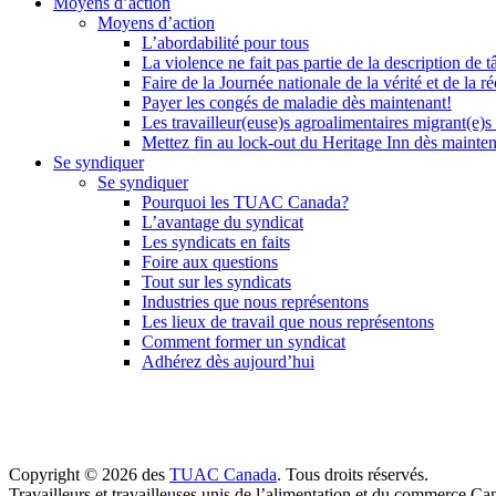
Moyens d’action
Moyens d’action
L’abordabilité pour tous
La violence ne fait pas partie de la description de t
Faire de la Journée nationale de la vérité et de la ré
Payer les congés de maladie dès maintenant!
Les travailleur(euse)s agroalimentaires migrant(e)s
Mettez fin au lock-out du Heritage Inn dès mainte
Se syndiquer
Se syndiquer
Pourquoi les TUAC Canada?
L’avantage du syndicat
Les syndicats en faits
Foire aux questions
Tout sur les syndicats
Industries que nous représentons
Les lieux de travail que nous représentons
Comment former un syndicat
Adhérez dès aujourd’hui
Copyright © 2026 des
TUAC Canada
. Tous droits réservés.
Travailleurs et travailleuses unis de l’alimentation et du commerce Ca