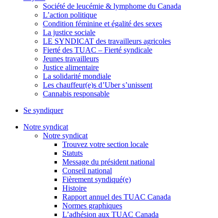
Société de leucémie & lymphome du Canada
L’action politique
Condition féminine et égalité des sexes
La justice sociale
LE SYNDICAT des travailleurs agricoles
Fierté des TUAC – Fierté syndicale
Jeunes travailleurs
Justice alimentaire
La solidarité mondiale
Les chauffeur(e)s d’Uber s’unissent
Cannabis responsable
Se syndiquer
Notre syndicat
Notre syndicat
Trouvez votre section locale
Statuts
Message du président national
Conseil national
Fièrement syndiqué(e)
Histoire
Rapport annuel des TUAC Canada
Normes graphiques
L’adhésion aux TUAC Canada