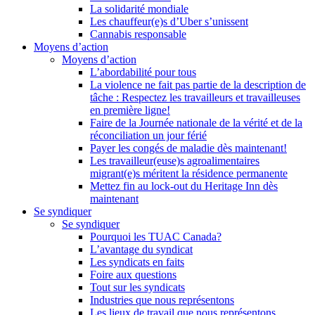
La solidarité mondiale
Les chauffeur(e)s d’Uber s’unissent
Cannabis responsable
Moyens d’action
Moyens d’action
L’abordabilité pour tous
La violence ne fait pas partie de la description de
tâche : Respectez les travailleurs et travailleuses
en première ligne!
Faire de la Journée nationale de la vérité et de la
réconciliation un jour férié
Payer les congés de maladie dès maintenant!
Les travailleur(euse)s agroalimentaires
migrant(e)s méritent la résidence permanente
Mettez fin au lock-out du Heritage Inn dès
maintenant
Se syndiquer
Se syndiquer
Pourquoi les TUAC Canada?
L’avantage du syndicat
Les syndicats en faits
Foire aux questions
Tout sur les syndicats
Industries que nous représentons
Les lieux de travail que nous représentons