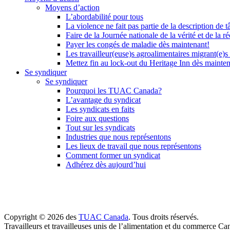
Moyens d’action
L’abordabilité pour tous
La violence ne fait pas partie de la description de t
Faire de la Journée nationale de la vérité et de la ré
Payer les congés de maladie dès maintenant!
Les travailleur(euse)s agroalimentaires migrant(e)s
Mettez fin au lock-out du Heritage Inn dès mainte
Se syndiquer
Se syndiquer
Pourquoi les TUAC Canada?
L’avantage du syndicat
Les syndicats en faits
Foire aux questions
Tout sur les syndicats
Industries que nous représentons
Les lieux de travail que nous représentons
Comment former un syndicat
Adhérez dès aujourd’hui
Copyright © 2026 des
TUAC Canada
. Tous droits réservés.
Travailleurs et travailleuses unis de l’alimentation et du commerce Ca