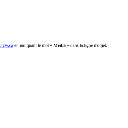
fcw.ca
en indiquant le mot «
Média
» dans la ligne d'objet.