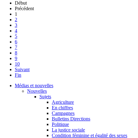
Début
Précédent
1
2
3
4
5
6
7
8
9
10
Suivant
Fin
Médias et nouvelles
Nouvelles
Sujets
Agriculture
En chiffres
Campagnes
Bulletins Directions
Politique
La justice sociale
Condition féminine et égalité des sexes