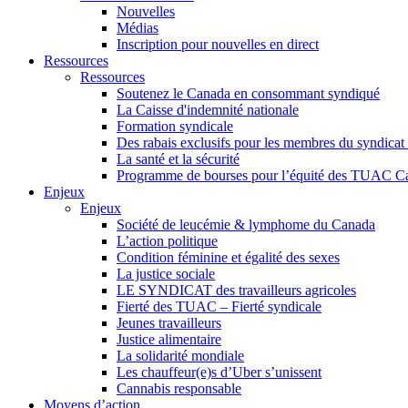
Nouvelles
Médias
Inscription pour nouvelles en direct
Ressources
Ressources
Soutenez le Canada en consommant syndiqué
La Caisse d'indemnité nationale
Formation syndicale
Des rabais exclusifs pour les membres du syndicat e
La santé et la sécurité
Programme de bourses pour l’équité des TUAC C
Enjeux
Enjeux
Société de leucémie & lymphome du Canada
L’action politique
Condition féminine et égalité des sexes
La justice sociale
LE SYNDICAT des travailleurs agricoles
Fierté des TUAC – Fierté syndicale
Jeunes travailleurs
Justice alimentaire
La solidarité mondiale
Les chauffeur(e)s d’Uber s’unissent
Cannabis responsable
Moyens d’action