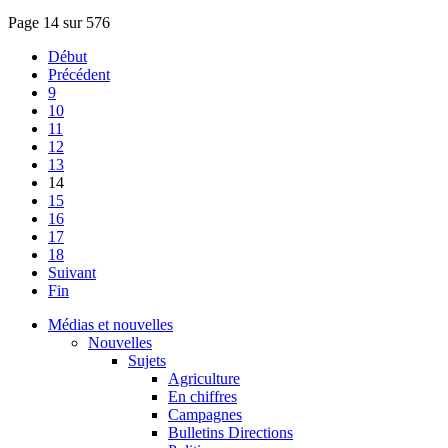
Page 14 sur 576
Début
Précédent
9
10
11
12
13
14
15
16
17
18
Suivant
Fin
Médias et nouvelles
Nouvelles
Sujets
Agriculture
En chiffres
Campagnes
Bulletins Directions