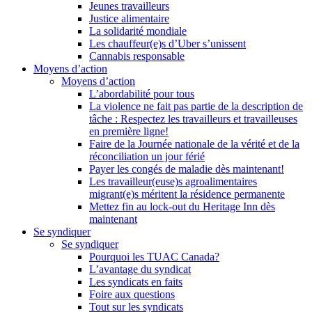
Jeunes travailleurs
Justice alimentaire
La solidarité mondiale
Les chauffeur(e)s d’Uber s’unissent
Cannabis responsable
Moyens d’action
Moyens d’action
L’abordabilité pour tous
La violence ne fait pas partie de la description de
tâche : Respectez les travailleurs et travailleuses
en première ligne!
Faire de la Journée nationale de la vérité et de la
réconciliation un jour férié
Payer les congés de maladie dès maintenant!
Les travailleur(euse)s agroalimentaires
migrant(e)s méritent la résidence permanente
Mettez fin au lock-out du Heritage Inn dès
maintenant
Se syndiquer
Se syndiquer
Pourquoi les TUAC Canada?
L’avantage du syndicat
Les syndicats en faits
Foire aux questions
Tout sur les syndicats