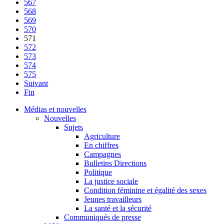
567
568
569
570
571
572
573
574
575
Suivant
Fin
Médias et nouvelles
Nouvelles
Sujets
Agriculture
En chiffres
Campagnes
Bulletins Directions
Politique
La justice sociale
Condition féminine et égalité des sexes
Jeunes travailleurs
La santé et la sécurité
Communiqués de presse