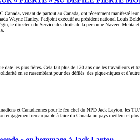
Canada, venant de partout au Canada, ont récemment manifesté leur fie
nada Wayne Hanley, l’adjoint exécutif au président national Louis Bol
 Bégin, le directeur du Service des droits de la personne Naveen Mehta e
a.
e date les plus fières. Cela fait plus de 120 ans que les travailleurs et tr
olidarité en se rassemblant pour des défilés, des pique-niques et d’autres
nadiens
et
Canadiennes
pour le
feu
chef du
NPD
Jack Layton, les
TU
 son engagement
remarquable
à
faire du Canada un pays
meilleur
et plu
e monde » en hommage à Jack Layton