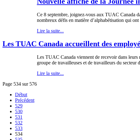
Nouvelle affiche de la Journée i
Ce
8
septembre
,
joignez-vous
aux
TUAC
Canada
d
nombreux
défis
en
matière
d’alphabétisation
qui
ont
Lire la suite...
Les TUAC Canada accueillent des employés 
Les
TUAC
Canada
viennent
de
recevoir
dans
leurs
groupe
de
travailleuses
et de
travailleurs
du
secteur
Lire la suite...
Page 534 sur 576
Début
Précédent
529
530
531
532
533
534
535