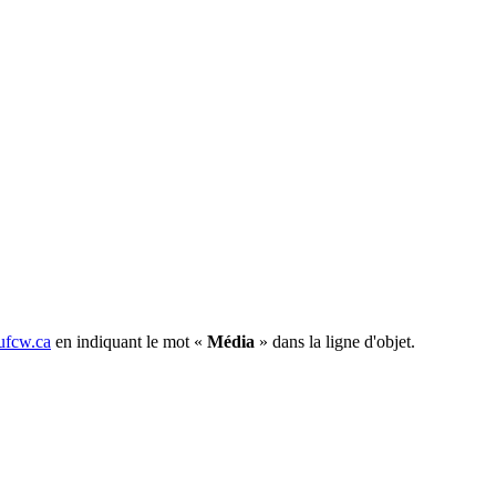
fcw.ca
en indiquant le mot «
Média
» dans la ligne d'objet.