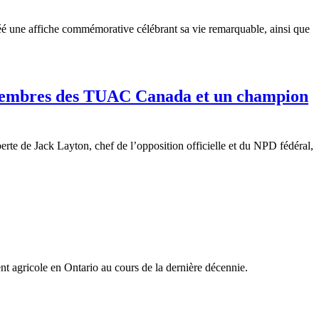
éé
une
affiche
commémorative
célébrant
sa
vie
remarquable
,
ainsi
que
 membres des TUAC Canada et un champion
e de Jack Layton, chef de l’opposition officielle et du NPD fédéral,
ent
agricole
en Ontario au
cours
de la
dernière
décennie
.