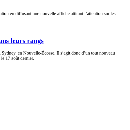
ation
en
diffusant
une
nouvelle
affiche
attirant
l’attention
sur
les
ans leurs rangs
à
Sydney, en
Nouvelle-Écosse
. Il
s’agit
donc
d’un
tout nouveau
le 17
août
dernier.