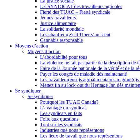
La justice sociale
LE SYNDICAT des travailleurs agricoles
Fierté des TUAC – Fierté syndicale
Jeunes travailleurs
Justice alimentaire
La solidarité mondiale
Les chauffeur(e)s d’Uber s’unissent
Cannabis responsable
Moyens d’action
Moyens d’action
L’abordabilité pour tous
La violence ne fait pas partie de la description de t
Faire de la Journée nationale de la vérité et de la ré
Payer les congés de maladie dès maintenant!
Les travailleur(euse)s agroalimentaires migrant(e)s
Mettez fin au lock-out du Heritage Inn dès mainte
Se syndiquer
Se syndiquer
Pourquoi les TUAC Canada?
L’avantage du syndicat
Les syndicats en faits
Foire aux questions
Tout sur les syndicats
Industries que nous représentons
Les lieux de travail que nous représentons