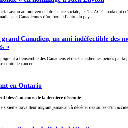
ack Layton au
mouvement
de justice
sociale
, les
TUAC
Canada
ont
cr
nadiens
et
Canadiennes
d’un
bout
à
l’autre
du pays.
n grand Canadien, un ami indéfectible des
s. »
gnent à l’ensemble des Canadiens et des Canadiennes peinés par la pert
se contre le cancer.
ant en Ontario
ent
blessé
au
cours
de la
dernière
décennie
le
sixième
travailleur
migrant
jamaïcain
à
décéder
des suites
d’un
accid