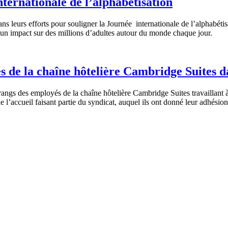
nternationale de l’alphabétisation
ans
leurs
efforts pour
souligner
la
Journée
internationale
de
l’alphabétis
un impact
sur
des millions
d’adultes
autour
du
monde
chaque
jour.
de la chaîne hôtelière Cambridge Suites d
rangs
des
employés
de la
chaîne
hôtelière
Cambridge Suites
travaillant
de
l’accueil
faisant
partie
du
syndicat
,
auquel
ils
ont
donné
leur
adhésion