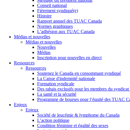
Message du président national
Conseil national
Fièrement syndiqué(e)
Histoire
Rapport annuel des TUAC Canada
Normes graphiques
L’adhésion aux TUAC Canada
Médias et nouvelles
Médias et nouvelles
Nouvelles
Médias
Inscription pour nouvelles en direct
Ressources
Ressources
Soutenez le Canada en consommant syndiqué
La Caisse d'indemnité nationale
Formation syndicale
Des rabais exclusifs pour les membres du syndicat e
La santé et la sécurité
Programme de bourses pour l’équité des TUAC C
Enjeux
Enjeux
Société de leucémie & lymphome du Canada
L’action politique
Condition féminine et égalité des sexes