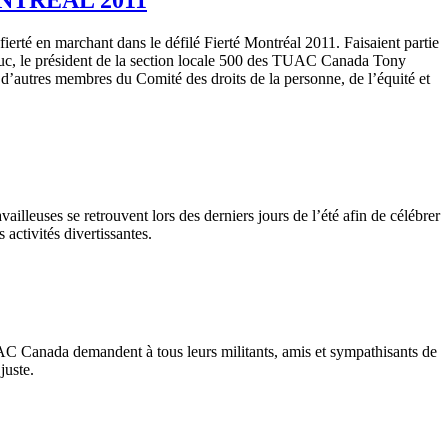
rté en marchant dans le défilé Fierté Montréal 2011. Faisaient partie
duc, le président de la section locale 500 des TUAC Canada Tony
t d’autres membres du Comité des droits de la personne, de l’équité et
availleuses se retrouvent lors des derniers jours de l’été afin de célébrer
 activités divertissantes.
AC
Canada
demandent
à
tous
leurs
militants,
amis
et
sympathisants
de
s
juste
.