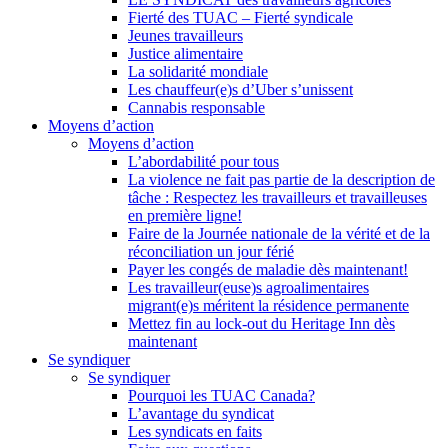
Fierté des TUAC – Fierté syndicale
Jeunes travailleurs
Justice alimentaire
La solidarité mondiale
Les chauffeur(e)s d’Uber s’unissent
Cannabis responsable
Moyens d’action
Moyens d’action
L’abordabilité pour tous
La violence ne fait pas partie de la description de
tâche : Respectez les travailleurs et travailleuses
en première ligne!
Faire de la Journée nationale de la vérité et de la
réconciliation un jour férié
Payer les congés de maladie dès maintenant!
Les travailleur(euse)s agroalimentaires
migrant(e)s méritent la résidence permanente
Mettez fin au lock-out du Heritage Inn dès
maintenant
Se syndiquer
Se syndiquer
Pourquoi les TUAC Canada?
L’avantage du syndicat
Les syndicats en faits