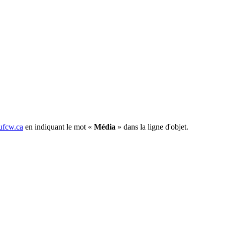
fcw.ca
en indiquant le mot «
Média
» dans la ligne d'objet.