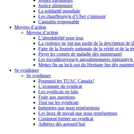
Jeunes travailleurs
Justice alimentaire
La solidarité mondiale
Les chauffeur(e)s d’Uber s’unissent
Cannabis responsable
Moyens d’action
Moyens d’action
L’abordabilité pour tous
La violence ne fait pas partie de la description de t
Faire de la Journée nationale de la vérité et de la ré
Payer les congés de maladie dès maintenant!
Les travailleur(euse)s agroalimentaires migrant(e)s
Mettez fin au lock-out du Heritage Inn dès mainte
Se syndiquer
Se syndiquer
Pourquoi les TUAC Canada?
L’avantage du syndicat
Les syndicats en faits
Foire aux questions
Tout sur les syndicats
Industries que nous représentons
Les lieux de travail que nous représentons
Comment former un syndicat
Adhérez dès aujourd’hui