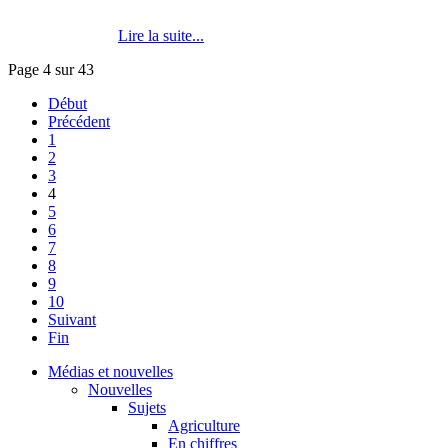
Lire la suite...
Page 4 sur 43
Début
Précédent
1
2
3
4
5
6
7
8
9
10
Suivant
Fin
Médias et nouvelles
Nouvelles
Sujets
Agriculture
En chiffres