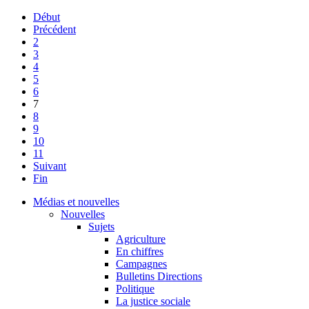
Début
Précédent
2
3
4
5
6
7
8
9
10
11
Suivant
Fin
Médias et nouvelles
Nouvelles
Sujets
Agriculture
En chiffres
Campagnes
Bulletins Directions
Politique
La justice sociale