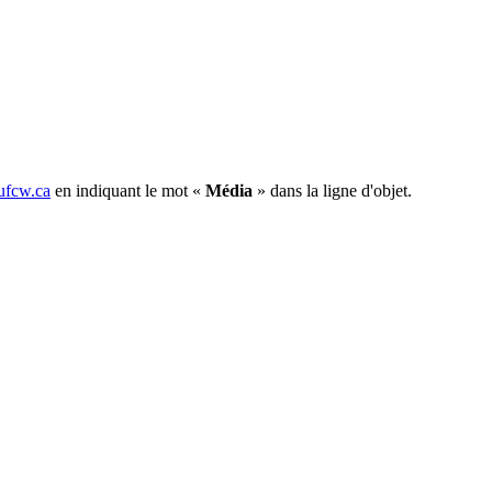
fcw.ca
en indiquant le mot «
Média
» dans la ligne d'objet.