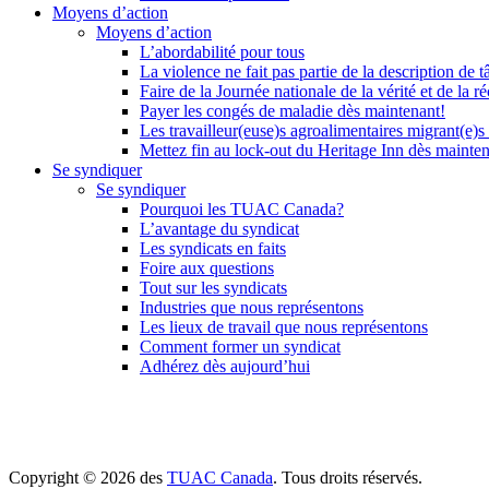
Moyens d’action
Moyens d’action
L’abordabilité pour tous
La violence ne fait pas partie de la description de t
Faire de la Journée nationale de la vérité et de la ré
Payer les congés de maladie dès maintenant!
Les travailleur(euse)s agroalimentaires migrant(e)s
Mettez fin au lock-out du Heritage Inn dès mainte
Se syndiquer
Se syndiquer
Pourquoi les TUAC Canada?
L’avantage du syndicat
Les syndicats en faits
Foire aux questions
Tout sur les syndicats
Industries que nous représentons
Les lieux de travail que nous représentons
Comment former un syndicat
Adhérez dès aujourd’hui
Copyright © 2026 des
TUAC Canada
. Tous droits réservés.