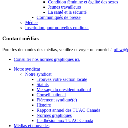
Condition féminine et égalité des sexes
Jeunes travailleurs
La santé et la sécurité
Communiqués de presse
Médias
Inscription pour nouvelles en direct
Contact médias
Pour les demandes des médias, veuillez envoyer un courriel à
ufcw@u
Consulter nos normes graphiques ici.
Notre syndicat
Notre syndicat
Trouvez votre section locale
Statuts
Message du président national
Conseil national
Fièrement syndiqué(e)
Histoire
Rapport annuel des TUAC Canada
Normes graphiques
L’adhésion aux TUAC Canada
Médias et nouvelles