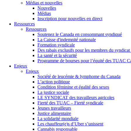
Médias et nouvelles
Nouvelles
Médias
Inscription pour nouvelles en direct
Ressources
Ressources
Soutenez le Canada en consommant syndiqué
La Caisse d'indemnité nationale
Formation syndicale
Des rabais exclusifs pour les membres du syndicat e
La santé et la sécurité
Programme de bourses pour l’équité des TUAC C
Enjeux
Enjeux
Société de leucémie & lymphome du Canada
L’action politique
Condition féminine et égalité des sexes
La justice sociale
LE SYNDICAT des travailleurs agricoles
Fierté des TUAC – Fierté syndicale
Jeunes travailleurs
Justice alimentaire
La solidarité mondiale
Les chauffeur(e)s d’Uber s’unissent
Cannabis responsable