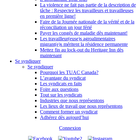
La violence ne fait pas partie de la description de
tâche : Respectez les travailleurs et travailleuses
en première ligne!
Faire de la Journée nationale de la vérité et de la
réconciliation un jour férié
Payer les congés de maladie dès maintenant!
Les travailleur(euse)s agroalimentaires
migrant(e)s méritent la résidence permanente
Mettez fin au lock-out du Heritage Inn dès
maintenant
Se syndiquer
Se syndiquer
Pourquoi les TUAC Canada?
L’avantage du syndicat
Les syndicats en faits
Foire aux questions
Tout sur les syndicats
Industries que nous représentons
Les lieux de travail que nous représentons
Comment former un syndicat
Adhérez dès aujourd’hui
Connexion