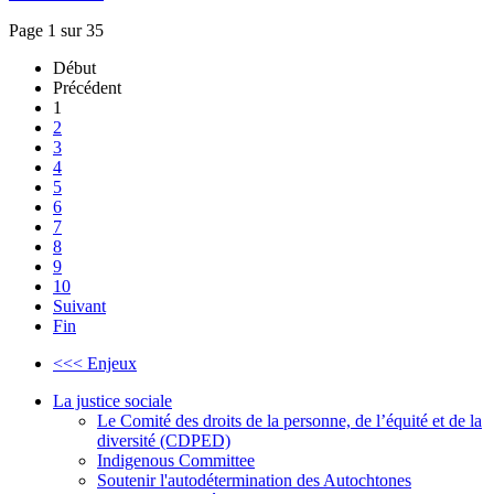
Page 1 sur 35
Début
Précédent
1
2
3
4
5
6
7
8
9
10
Suivant
Fin
<<< Enjeux
La justice sociale
Le Comité des droits de la personne, de l’équité et de la
diversité (CDPED)
Indigenous Committee
Soutenir l'autodétermination des Autochtones