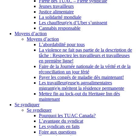
Fierté des TUAC – Fierté syndicale
Jeunes travailleurs
Justice alimentaire
La solidarité mondiale
Les chauffeur(e)s d’Uber s’unissent
Cannabis responsable
Moyens d’action
Moyens d’action
L’abordabilité pour tous
La violence ne fait pas partie de la description de
tâche : Respectez les travailleurs et travailleuses
en première ligne!
Faire de la Journée nationale de la vérité et de la
réconciliation un jour férié
Payer les congés de maladie dès maintenant!
Les travailleur(euse)s agroalimentaires
migrant(e)s méritent la résidence permanente
Mettez fin au lock-out du Heritage Inn dès
maintenant
Se syndiquer
Se syndiquer
Pourquoi les TUAC Canada?
L’avantage du syndicat
Les syndicats en faits
Foire aux questions