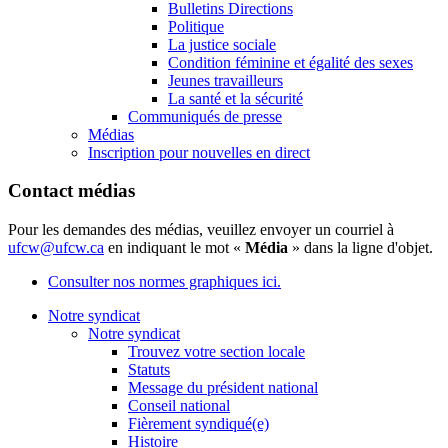
Bulletins Directions
Politique
La justice sociale
Condition féminine et égalité des sexes
Jeunes travailleurs
La santé et la sécurité
Communiqués de presse
Médias
Inscription pour nouvelles en direct
Contact médias
Pour les demandes des médias, veuillez envoyer un courriel à
ufcw@ufcw.ca
en indiquant le mot «
Média
» dans la ligne d'objet.
Consulter nos normes graphiques ici.
Notre syndicat
Notre syndicat
Trouvez votre section locale
Statuts
Message du président national
Conseil national
Fièrement syndiqué(e)
Histoire