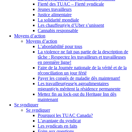
Fierté des TUAC – Fierté syndicale
Jeunes travailleurs
Justice alimentaire
La solidarité mondiale
Les chauffeur(e)s d’Uber s’unissent
Cannabis responsable
Moyens d’action
Moyens d’action
L’abordabilité pour tous
La violence ne fait pas partie de la description de
tâche : Respectez les travailleurs et travailleuses
en première ligne!
Faire de la Journée nationale de la vérité et de la
réconciliation un jour férié
Payer les congés de maladie dès maintenant!
Les travailleur(euse)s agroalimentaires
migrant(e)s méritent la résidence permanente
Mettez fin au lock-out du Heritage Inn dès
maintenant
Se syndiquer
Se syndiquer
Pourquoi les TUAC Canada?
L’avantage du syndicat
Les syndicats en faits
Foire aux questions