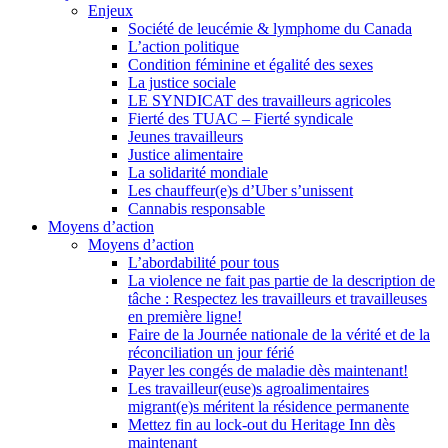
Enjeux
Société de leucémie & lymphome du Canada
L’action politique
Condition féminine et égalité des sexes
La justice sociale
LE SYNDICAT des travailleurs agricoles
Fierté des TUAC – Fierté syndicale
Jeunes travailleurs
Justice alimentaire
La solidarité mondiale
Les chauffeur(e)s d’Uber s’unissent
Cannabis responsable
Moyens d’action
Moyens d’action
L’abordabilité pour tous
La violence ne fait pas partie de la description de
tâche : Respectez les travailleurs et travailleuses
en première ligne!
Faire de la Journée nationale de la vérité et de la
réconciliation un jour férié
Payer les congés de maladie dès maintenant!
Les travailleur(euse)s agroalimentaires
migrant(e)s méritent la résidence permanente
Mettez fin au lock-out du Heritage Inn dès
maintenant