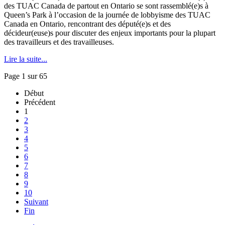
des TUAC Canada de partout en Ontario se sont rassemblé(e)s à
Queen’s Park à l’occasion de la journée de lobbyisme des TUAC
Canada en Ontario, rencontrant des député(e)s et des
décideur(euse)s pour discuter des enjeux importants pour la plupart
des travailleurs et des travailleuses.
Lire la suite...
Page 1 sur 65
Début
Précédent
1
2
3
4
5
6
7
8
9
10
Suivant
Fin