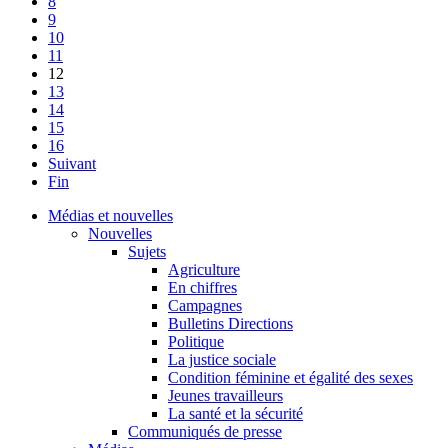
8
9
10
11
12
13
14
15
16
Suivant
Fin
Médias et nouvelles
Nouvelles
Sujets
Agriculture
En chiffres
Campagnes
Bulletins Directions
Politique
La justice sociale
Condition féminine et égalité des sexes
Jeunes travailleurs
La santé et la sécurité
Communiqués de presse