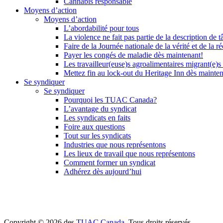
Cannabis responsable
Moyens d’action
Moyens d’action
L’abordabilité pour tous
La violence ne fait pas partie de la description de t
Faire de la Journée nationale de la vérité et de la ré
Payer les congés de maladie dès maintenant!
Les travailleur(euse)s agroalimentaires migrant(e)s
Mettez fin au lock-out du Heritage Inn dès mainte
Se syndiquer
Se syndiquer
Pourquoi les TUAC Canada?
L’avantage du syndicat
Les syndicats en faits
Foire aux questions
Tout sur les syndicats
Industries que nous représentons
Les lieux de travail que nous représentons
Comment former un syndicat
Adhérez dès aujourd’hui
Copyright © 2026 des
TUAC Canada
. Tous droits réservés.