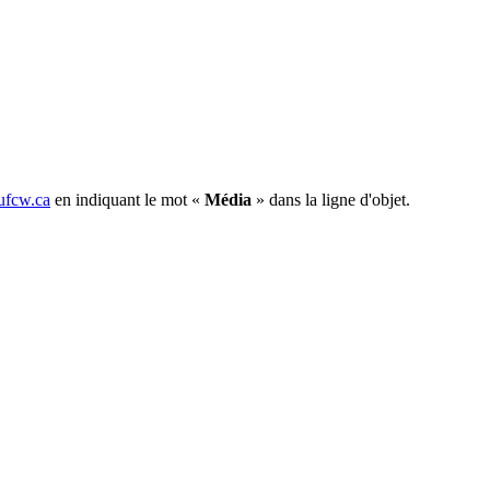
fcw.ca
en indiquant le mot «
Média
» dans la ligne d'objet.