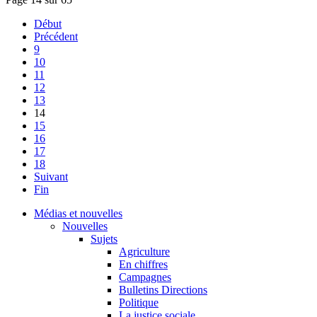
Début
Précédent
9
10
11
12
13
14
15
16
17
18
Suivant
Fin
Médias et nouvelles
Nouvelles
Sujets
Agriculture
En chiffres
Campagnes
Bulletins Directions
Politique
La justice sociale