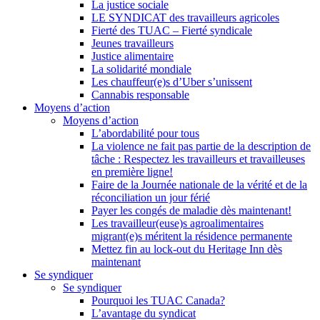
La justice sociale
LE SYNDICAT des travailleurs agricoles
Fierté des TUAC – Fierté syndicale
Jeunes travailleurs
Justice alimentaire
La solidarité mondiale
Les chauffeur(e)s d’Uber s’unissent
Cannabis responsable
Moyens d’action
Moyens d’action
L’abordabilité pour tous
La violence ne fait pas partie de la description de
tâche : Respectez les travailleurs et travailleuses
en première ligne!
Faire de la Journée nationale de la vérité et de la
réconciliation un jour férié
Payer les congés de maladie dès maintenant!
Les travailleur(euse)s agroalimentaires
migrant(e)s méritent la résidence permanente
Mettez fin au lock-out du Heritage Inn dès
maintenant
Se syndiquer
Se syndiquer
Pourquoi les TUAC Canada?
L’avantage du syndicat