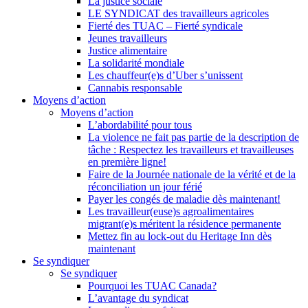
La justice sociale
LE SYNDICAT des travailleurs agricoles
Fierté des TUAC – Fierté syndicale
Jeunes travailleurs
Justice alimentaire
La solidarité mondiale
Les chauffeur(e)s d’Uber s’unissent
Cannabis responsable
Moyens d’action
Moyens d’action
L’abordabilité pour tous
La violence ne fait pas partie de la description de
tâche : Respectez les travailleurs et travailleuses
en première ligne!
Faire de la Journée nationale de la vérité et de la
réconciliation un jour férié
Payer les congés de maladie dès maintenant!
Les travailleur(euse)s agroalimentaires
migrant(e)s méritent la résidence permanente
Mettez fin au lock-out du Heritage Inn dès
maintenant
Se syndiquer
Se syndiquer
Pourquoi les TUAC Canada?
L’avantage du syndicat