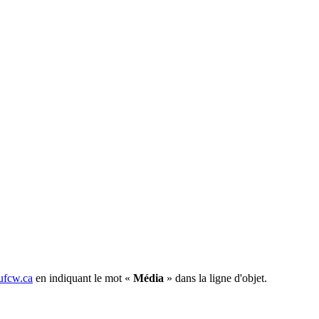
fcw.ca
en indiquant le mot «
Média
» dans la ligne d'objet.