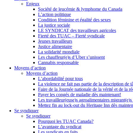
Enjeux
Société de leucémie & lymphome du Canada
L’action politique
Condition féminine et égalité des sexes
La justice sociale
LE SYNDICAT des travailleurs agricoles
Fierté des TUAC – Fierté syndicale
Jeunes travailleurs
Justice alimentaire
La solidarité mondiale
Les chauffeur(e)s d’Uber s’unissent
Cannabis responsable
Moyens d’action
Moyens d’action
L’abordabilité pour tous
La violence ne fait pas partie de la description de t
Faire de la Journée nationale de la vérité et de la ré
Payer les congés de maladie dès maintenant!
Les travailleur(euse)s agroalimentaires migrant(e)s
Mettez fin au lock-out du Heritage Inn dès mainte
Se syndiquer
Se syndiquer
Pourquoi les TUAC Canada?
L’avantage du syndicat
Les syndicats en faits