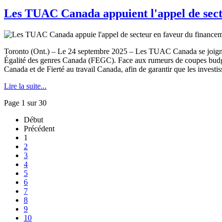
Les TUAC Canada appuient l'appel de se
Toronto (Ont.) – Le 24 septembre 2025 – Les TUAC Canada se joignen
Égalité des genres Canada (FEGC). Face aux rumeurs de coupes budgé
Canada et de Fierté au travail Canada, afin de garantir que les investis
Lire la suite...
Page 1 sur 30
Début
Précédent
1
2
3
4
5
6
7
8
9
10