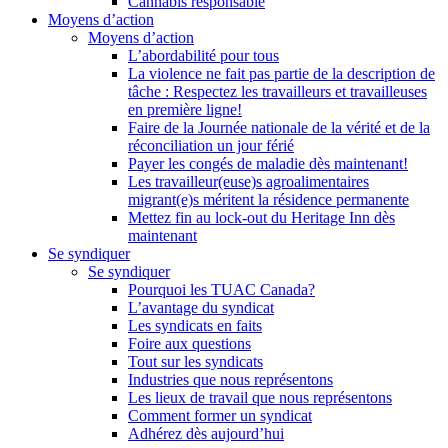
Cannabis responsable
Moyens d’action
Moyens d’action
L’abordabilité pour tous
La violence ne fait pas partie de la description de
tâche : Respectez les travailleurs et travailleuses
en première ligne!
Faire de la Journée nationale de la vérité et de la
réconciliation un jour férié
Payer les congés de maladie dès maintenant!
Les travailleur(euse)s agroalimentaires
migrant(e)s méritent la résidence permanente
Mettez fin au lock-out du Heritage Inn dès
maintenant
Se syndiquer
Se syndiquer
Pourquoi les TUAC Canada?
L’avantage du syndicat
Les syndicats en faits
Foire aux questions
Tout sur les syndicats
Industries que nous représentons
Les lieux de travail que nous représentons
Comment former un syndicat
Adhérez dès aujourd’hui