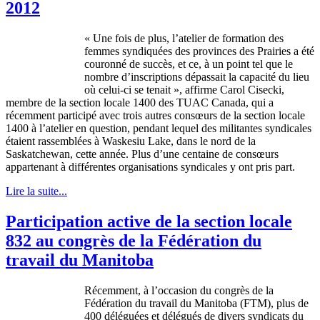
2012
«
Une
fois
de plus,
l’atelier
de formation des
femmes
syndiquées
des provinces des Prairies a
été
couronné
de
succès
, et
ce
,
à
un point
tel
que
le
nombre
d’inscriptions
dépassait
la
capacité
du lieu
où
celui-ci
se
tenait
»,
affirme
Carol
Cisecki
,
membre
de la section locale 1400 des
TUAC
Canada, qui a
récemment
participé
avec
trois
autres
consœurs
de la section locale
1400
à
l’atelier
en question, pendant
lequel
des
militantes
syndicales
étaient
rassemblées
à
Waskesiu
Lake,
dans
le
nord
de la
Saskatchewan,
cette
année
. Plus
d’une
centaine
de
consœurs
appartenant
à
différentes
organisations
syndicales
y
ont
pris
part.
Lire la suite...
Participation active de la section locale
832 au congrès de la Fédération du
travail du Manitoba
Récemment
,
à
l’occasion
du
congrès
de la
Fédération
du travail du Manitoba (
FTM
), plus de
400
déléguées
et
délégués
de divers
syndicats
du