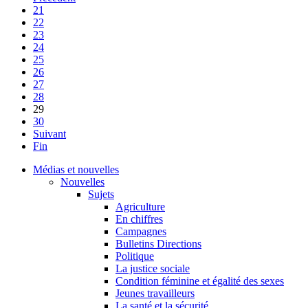
21
22
23
24
25
26
27
28
29
30
Suivant
Fin
Médias et nouvelles
Nouvelles
Sujets
Agriculture
En chiffres
Campagnes
Bulletins Directions
Politique
La justice sociale
Condition féminine et égalité des sexes
Jeunes travailleurs
La santé et la sécurité