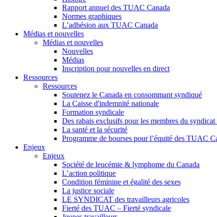
Rapport annuel des TUAC Canada
Normes graphiques
L’adhésion aux TUAC Canada
Médias et nouvelles
Médias et nouvelles
Nouvelles
Médias
Inscription pour nouvelles en direct
Ressources
Ressources
Soutenez le Canada en consommant syndiqué
La Caisse d'indemnité nationale
Formation syndicale
Des rabais exclusifs pour les membres du syndicat e
La santé et la sécurité
Programme de bourses pour l’équité des TUAC C
Enjeux
Enjeux
Société de leucémie & lymphome du Canada
L’action politique
Condition féminine et égalité des sexes
La justice sociale
LE SYNDICAT des travailleurs agricoles
Fierté des TUAC – Fierté syndicale
Jeunes travailleurs