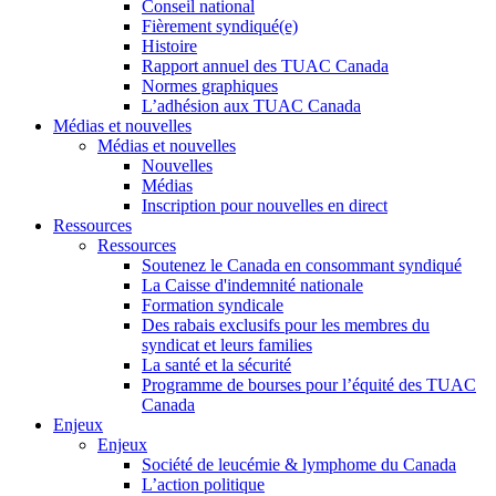
Conseil national
Fièrement syndiqué(e)
Histoire
Rapport annuel des TUAC Canada
Normes graphiques
L’adhésion aux TUAC Canada
Médias et nouvelles
Médias et nouvelles
Nouvelles
Médias
Inscription pour nouvelles en direct
Ressources
Ressources
Soutenez le Canada en consommant syndiqué
La Caisse d'indemnité nationale
Formation syndicale
Des rabais exclusifs pour les membres du
syndicat et leurs families
La santé et la sécurité
Programme de bourses pour l’équité des TUAC
Canada
Enjeux
Enjeux
Société de leucémie & lymphome du Canada
L’action politique