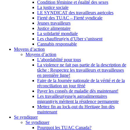
Condition féminine et égalité des sexes
La justice sociale
LE SYNDICAT des travailleurs agricoles
Fierté des TUAC – Fierté syndicale
Jeunes travailleurs
Justice alimentaire
La solidarité mondiale
Les chauffeur(e)s d’Uber s’unissent
Cannabis responsable
Moyens d’action
Moyens d’action
L’abordabilité pour tous
La violence ne fait pas partie de la description de
tâche : Respectez les travailleurs et travailleuses
en première ligne!
Faire de la Journée nationale de la vérité et de la
réconciliation un jour férié
Payer les congés de maladie dès maintenant!
Les travailleur(euse)s agroalimentaires
migrant(e)s méritent la résidence permanente
Mettez fin au lock-out du Heritage Inn dès
maintenant
Se syndiquer
Se syndiquer
Pourquoi les TUAC Canada?