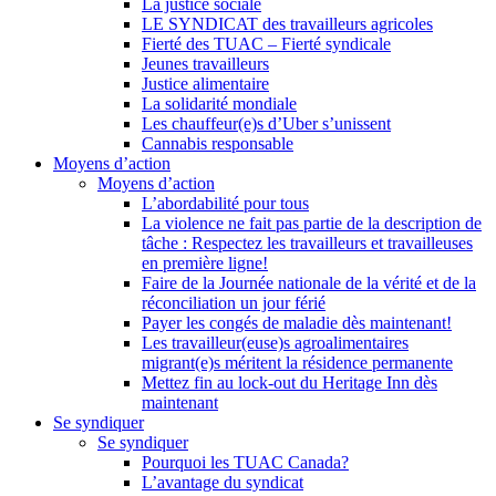
La justice sociale
LE SYNDICAT des travailleurs agricoles
Fierté des TUAC – Fierté syndicale
Jeunes travailleurs
Justice alimentaire
La solidarité mondiale
Les chauffeur(e)s d’Uber s’unissent
Cannabis responsable
Moyens d’action
Moyens d’action
L’abordabilité pour tous
La violence ne fait pas partie de la description de
tâche : Respectez les travailleurs et travailleuses
en première ligne!
Faire de la Journée nationale de la vérité et de la
réconciliation un jour férié
Payer les congés de maladie dès maintenant!
Les travailleur(euse)s agroalimentaires
migrant(e)s méritent la résidence permanente
Mettez fin au lock-out du Heritage Inn dès
maintenant
Se syndiquer
Se syndiquer
Pourquoi les TUAC Canada?
L’avantage du syndicat