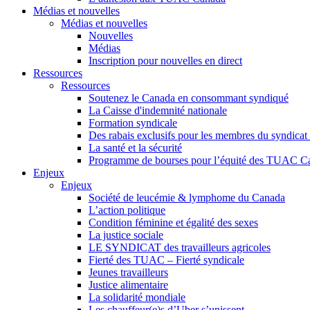
Médias et nouvelles
Médias et nouvelles
Nouvelles
Médias
Inscription pour nouvelles en direct
Ressources
Ressources
Soutenez le Canada en consommant syndiqué
La Caisse d'indemnité nationale
Formation syndicale
Des rabais exclusifs pour les membres du syndicat e
La santé et la sécurité
Programme de bourses pour l’équité des TUAC C
Enjeux
Enjeux
Société de leucémie & lymphome du Canada
L’action politique
Condition féminine et égalité des sexes
La justice sociale
LE SYNDICAT des travailleurs agricoles
Fierté des TUAC – Fierté syndicale
Jeunes travailleurs
Justice alimentaire
La solidarité mondiale
Les chauffeur(e)s d’Uber s’unissent