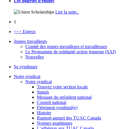
Les bourses d'études
Lire la suite..
1
<<< Enjeux
Jeunes travailleurs
Comité des jeunes travailleurs et travailleuses
Le Programme de solidarité action jeunesse (SAJ)
Nouvelles
Se syndiquer
Notre syndicat
Notre syndicat
Trouvez votre section locale
Statuts
Message du président national
Conseil national
Fièrement syndiqué(e)
Histoire
Rapport annuel des TUAC Canada
Normes graphiques
L’adhésion aux TUAC Canada