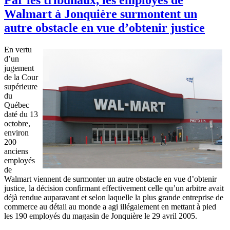
Walmart à Jonquière surmontent un
autre obstacle en vue d’obtenir justice
En vertu
d’un
jugement
de la Cour
supérieure
du
Québec
daté du 13
octobre,
environ
200
anciens
employés
de
Walmart viennent de surmonter un autre obstacle en vue d’obtenir
justice, la décision confirmant effectivement celle qu’un arbitre avait
déjà rendue auparavant et selon laquelle la plus grande entreprise de
commerce au détail au monde a agi illégalement en mettant à pied
les 190 employés du magasin de Jonquière le 29 avril 2005.