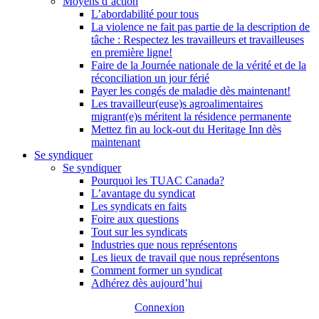
Moyens d’action
L’abordabilité pour tous
La violence ne fait pas partie de la description de
tâche : Respectez les travailleurs et travailleuses
en première ligne!
Faire de la Journée nationale de la vérité et de la
réconciliation un jour férié
Payer les congés de maladie dès maintenant!
Les travailleur(euse)s agroalimentaires
migrant(e)s méritent la résidence permanente
Mettez fin au lock-out du Heritage Inn dès
maintenant
Se syndiquer
Se syndiquer
Pourquoi les TUAC Canada?
L’avantage du syndicat
Les syndicats en faits
Foire aux questions
Tout sur les syndicats
Industries que nous représentons
Les lieux de travail que nous représentons
Comment former un syndicat
Adhérez dès aujourd’hui
Connexion