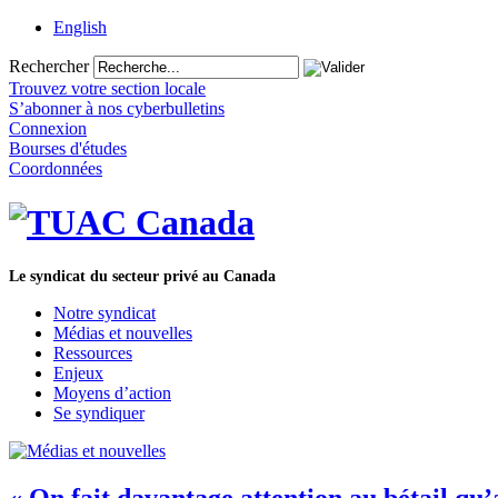
English
Rechercher
Trouvez votre section locale
S’abonner à nos cyberbulletins
Connexion
Bourses d'études
Coordonnées
Le syndicat du secteur privé au Canada
Notre syndicat
Médias et nouvelles
Ressources
Enjeux
Moyens d’action
Se syndiquer
« On fait davantage attention au bétail qu’