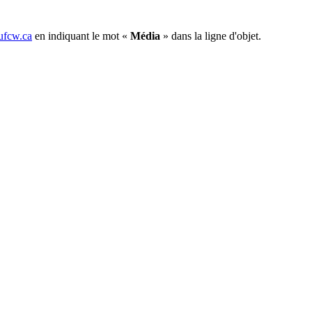
fcw.ca
en indiquant le mot «
Média
» dans la ligne d'objet.