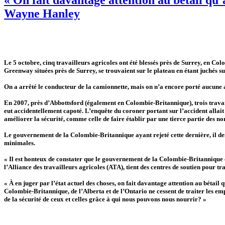
Wayne Hanley
Le 5 octobre, cinq travailleurs agricoles ont été blessés près de Surrey, en Co
Greenway situées près de Surrey, se trouvaient sur le plateau en étant juchés su
On a arrêté le conducteur de la camionnette, mais on n’a encore porté aucune a
En 2007, près d’Abbottsford (également en Colombie-Britannique), trois travaill
eut accidentellement capoté. L’enquête du coroner portant sur l’accident allai
améliorer la sécurité, comme celle de faire établir par une tierce partie des no
Le gouvernement de la Colombie-Britannique ayant rejeté cette dernière, il dem
minimales.
« Il est honteux de constater que le gouvernement de la Colombie-Britannique
l’Alliance des travailleurs agricoles (ATA), tient des centres de soutien pour t
« À en juger par l’état actuel des choses, on fait davantage attention au bétail
Colombie-Britannique, de l’Alberta et de l’Ontario ne cessent de traiter les emp
de la sécurité de ceux et celles grâce à qui nous pouvons nous nourrir? »