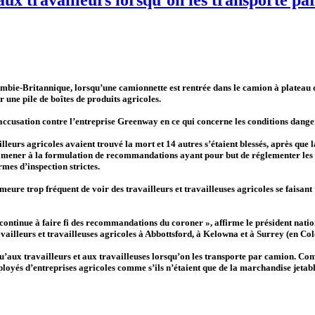
lombie-Britannique, lorsqu’une camionnette est rentrée dans le camion à plateau 
r une pile de boîtes de produits agricoles.
ccusation contre l’entreprise Greenway en ce qui concerne les conditions dangere
eurs agricoles avaient trouvé la mort et 14 autres s’étaient blessés, après que l
t mener à la formulation de recommandations ayant pour but de réglementer les co
rmes d’inspection strictes.
eure trop fréquent de voir des travailleurs et travailleuses agricoles se faisan
 continue à faire fi des recommandations du coroner », affirme le président na
ravailleurs et travailleuses agricoles à Abbottsford, à Kelowna et à Surrey (en C
 qu’aux travailleurs et aux travailleuses lorsqu’on les transporte par camion. Co
loyés d’entreprises agricoles comme s’ils n’étaient que de la marchandise jetable 