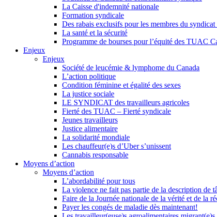
La Caisse d'indemnité nationale
Formation syndicale
Des rabais exclusifs pour les membres du syndicat e
La santé et la sécurité
Programme de bourses pour l’équité des TUAC C
Enjeux
Enjeux
Société de leucémie & lymphome du Canada
L’action politique
Condition féminine et égalité des sexes
La justice sociale
LE SYNDICAT des travailleurs agricoles
Fierté des TUAC – Fierté syndicale
Jeunes travailleurs
Justice alimentaire
La solidarité mondiale
Les chauffeur(e)s d’Uber s’unissent
Cannabis responsable
Moyens d’action
Moyens d’action
L’abordabilité pour tous
La violence ne fait pas partie de la description de t
Faire de la Journée nationale de la vérité et de la ré
Payer les congés de maladie dès maintenant!
Les travailleur(euse)s agroalimentaires migrant(e)s