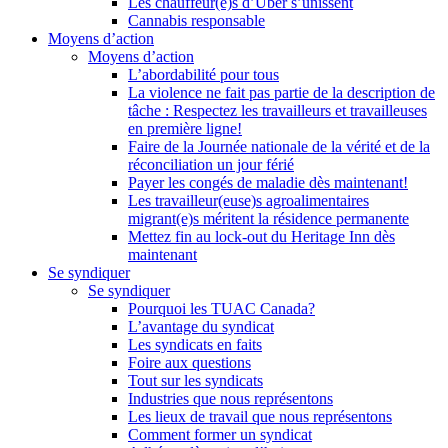
Les chauffeur(e)s d’Uber s’unissent
Cannabis responsable
Moyens d’action
Moyens d’action
L’abordabilité pour tous
La violence ne fait pas partie de la description de
tâche : Respectez les travailleurs et travailleuses
en première ligne!
Faire de la Journée nationale de la vérité et de la
réconciliation un jour férié
Payer les congés de maladie dès maintenant!
Les travailleur(euse)s agroalimentaires
migrant(e)s méritent la résidence permanente
Mettez fin au lock-out du Heritage Inn dès
maintenant
Se syndiquer
Se syndiquer
Pourquoi les TUAC Canada?
L’avantage du syndicat
Les syndicats en faits
Foire aux questions
Tout sur les syndicats
Industries que nous représentons
Les lieux de travail que nous représentons
Comment former un syndicat