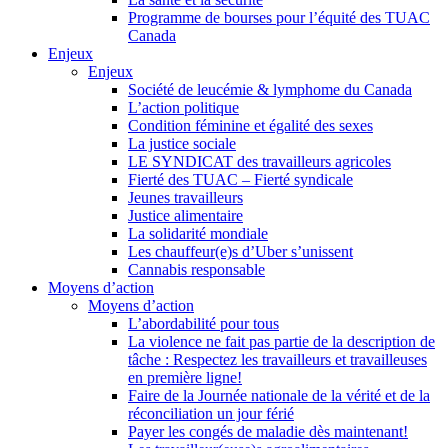
Programme de bourses pour l’équité des TUAC
Canada
Enjeux
Enjeux
Société de leucémie & lymphome du Canada
L’action politique
Condition féminine et égalité des sexes
La justice sociale
LE SYNDICAT des travailleurs agricoles
Fierté des TUAC – Fierté syndicale
Jeunes travailleurs
Justice alimentaire
La solidarité mondiale
Les chauffeur(e)s d’Uber s’unissent
Cannabis responsable
Moyens d’action
Moyens d’action
L’abordabilité pour tous
La violence ne fait pas partie de la description de
tâche : Respectez les travailleurs et travailleuses
en première ligne!
Faire de la Journée nationale de la vérité et de la
réconciliation un jour férié
Payer les congés de maladie dès maintenant!