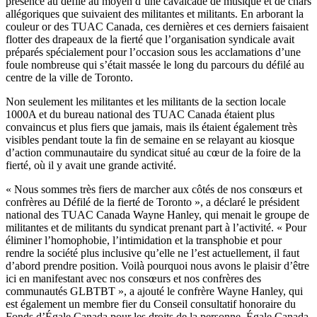
présence au défilé au moyen d’une cavalcade de musique et de chars
allégoriques que suivaient des militantes et militants. En arborant la
couleur or des TUAC Canada, ces dernières et ces derniers faisaient
flotter des drapeaux de la fierté que l’organisation syndicale avait
préparés spécialement pour l’occasion sous les acclamations d’une
foule nombreuse qui s’était massée le long du parcours du défilé au
centre de la ville de Toronto.
Non seulement les militantes et les militants de la section locale
1000A et du bureau national des TUAC Canada étaient plus
convaincus et plus fiers que jamais, mais ils étaient également très
visibles pendant toute la fin de semaine en se relayant au kiosque
d’action communautaire du syndicat situé au cœur de la foire de la
fierté, où il y avait une grande activité.
« Nous sommes très fiers de marcher aux côtés de nos consœurs et
confrères au Défilé de la fierté de Toronto », a déclaré le président
national des TUAC Canada Wayne Hanley, qui menait le groupe de
militantes et de militants du syndicat prenant part à l’activité. « Pour
éliminer l’homophobie, l’intimidation et la transphobie et pour
rendre la société plus inclusive qu’elle ne l’est actuellement, il faut
d’abord prendre position. Voilà pourquoi nous avons le plaisir d’être
ici en manifestant avec nos consœurs et nos confrères des
communautés GLBTBT », a ajouté le confrère Wayne Hanley, qui
est également un membre fier du Conseil consultatif honoraire du
Fonds d’Égale Canada pour les droits de la personne. Égale Canada