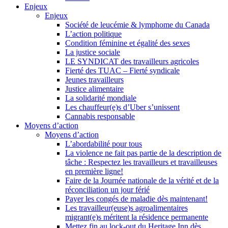
Enjeux
Enjeux
Société de leucémie & lymphome du Canada
L’action politique
Condition féminine et égalité des sexes
La justice sociale
LE SYNDICAT des travailleurs agricoles
Fierté des TUAC – Fierté syndicale
Jeunes travailleurs
Justice alimentaire
La solidarité mondiale
Les chauffeur(e)s d’Uber s’unissent
Cannabis responsable
Moyens d’action
Moyens d’action
L’abordabilité pour tous
La violence ne fait pas partie de la description de
tâche : Respectez les travailleurs et travailleuses
en première ligne!
Faire de la Journée nationale de la vérité et de la
réconciliation un jour férié
Payer les congés de maladie dès maintenant!
Les travailleur(euse)s agroalimentaires
migrant(e)s méritent la résidence permanente
Mettez fin au lock-out du Heritage Inn dès