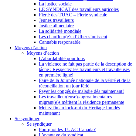
La justice sociale
LE SYNDICAT des travailleurs agricoles
Fierté des TUAC – Fierté syndicale
Jeunes travailleurs
Justice alimentaire
La solidarité mondiale
Les chauffeur(e)s d’Uber s’unissent
Cannabis responsable
Moyens d’action
Moyens d’action
L’abordabilité pour tous
La violence ne fait pas partie de la description de
tâche : Respectez les travailleurs et travailleuses
en première ligne!
Faire de la Journée nationale de la vérité et de la
réconciliation un jour férié
Payer les congés de maladie dès maintenant!
Les travailleur(euse)s agroalimentaires
migrant(e)s méritent la résidence permanente
Mettez fin au lock-out du Heritage Inn dès
maintenant
Se syndiquer
Se syndiquer
Pourquoi les TUAC Canada?
L’avantage du syndicat