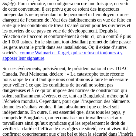
Safety
). Pour mémoire, on soulignera encore une fois que, en vertu
de cette convention, il est prévu que ce soient des inspecteurs
indépendants ne représentant ni le personnel ni l’employeur qui se
chargent de l’examen de l’état des établissements en vue de faire en
sorte que les conditions de travail s’améliorent pour les ouvrières et
les ouvriers de ce pays en voie de développement. Depuis la
rédaction de l’accord et conformément à celui-ci, on a contrôlé plus
de 1 000 usines. En le signant, tout détaillant promet de faire passer
les gens avant le profit dans ses installations. Or, il existe d’autres
sociétés,
comme Walmart et Target, qui se refusent toujours à y
apposer leur signature
.
Sur ces événements, précisément, le président national des TUAC
Canada, Paul Meinema, déclare : « La catastrophe toute récente
nous rappelle qu’il faut que nous contribuions à faire le nécessaire
pour veiller à ce que les conditions de travail ne soient pas
dangereuses et à ce qu’on impose des normes de construction qui
soient suffisamment sévères, et ce, tant au Bangladesh même qu’à
l’échelon mondial. Cependant, pour que l’inspection des bâtiments
donne les résultats voulus, il faut absolument que celle-ci soit
indépendante. En outre, il est essentiel que, dans tous les pays, y
compris le Bangladesh, on reconnaisse aux travailleuses et aux
travailleurs ainsi qu’aux syndicats qui les représentent le droit de
vérifier la clarté et l’efficacité des règles de sûreté, ce qui viserait à
confirmer concrètement que c’est bel et bien la sécurité dans l’intérêt