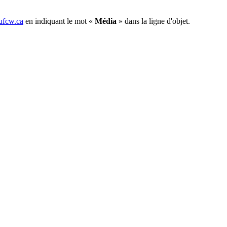
fcw.ca
en indiquant le mot «
Média
» dans la ligne d'objet.