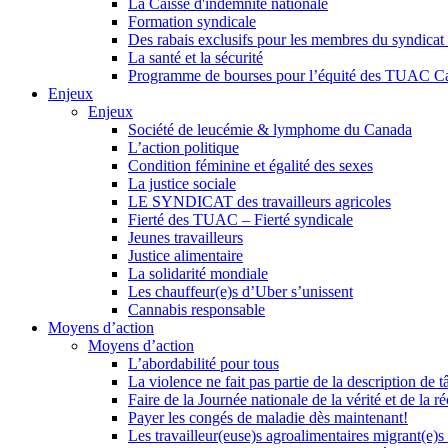
La Caisse d'indemnité nationale
Formation syndicale
Des rabais exclusifs pour les membres du syndicat e
La santé et la sécurité
Programme de bourses pour l’équité des TUAC C
Enjeux
Enjeux
Société de leucémie & lymphome du Canada
L’action politique
Condition féminine et égalité des sexes
La justice sociale
LE SYNDICAT des travailleurs agricoles
Fierté des TUAC – Fierté syndicale
Jeunes travailleurs
Justice alimentaire
La solidarité mondiale
Les chauffeur(e)s d’Uber s’unissent
Cannabis responsable
Moyens d’action
Moyens d’action
L’abordabilité pour tous
La violence ne fait pas partie de la description de t
Faire de la Journée nationale de la vérité et de la ré
Payer les congés de maladie dès maintenant!
Les travailleur(euse)s agroalimentaires migrant(e)s