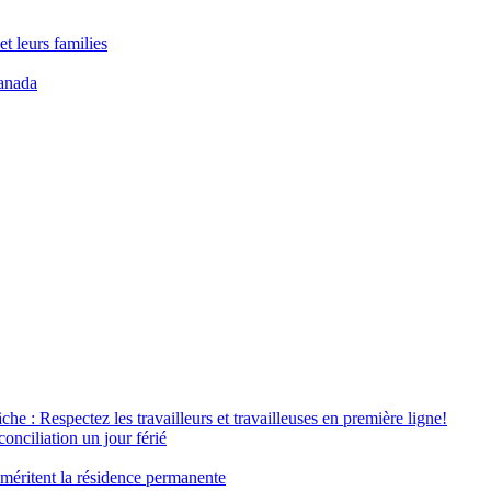
t leurs families
anada
âche : Respectez les travailleurs et travailleuses en première ligne!
conciliation un jour férié
 méritent la résidence permanente