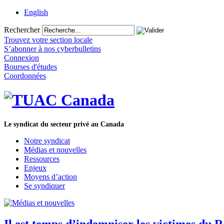
English
Rechercher
Trouvez votre section locale
S’abonner à nos cyberbulletins
Connexion
Bourses d'études
Coordonnées
Le syndicat du secteur privé au Canada
Notre syndicat
Médias et nouvelles
Ressources
Enjeux
Moyens d’action
Se syndiquer
Il est temps d’indemniser les victimes du 