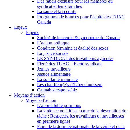
Des rabais exclusifs pour les membres du
syndicat et leurs families
La santé et la sécurité
Programme de bourses pour l’équité des TUAC
Canada
Enjeux
Enjeux
Société de leucémie & lymphome du Canada
L’action politique
Condition féminine et égalité des sexes
La justice sociale
LE SYNDICAT des travailleurs agricoles
Fierté des TUAC – Fierté syndicale
Jeunes travailleurs
Justice alimentaire
La solidarité mondiale
Les chauffeur(e)s d’Uber s’unissent
Cannabis responsable
Moyens d’action
Moyens d’action
L’abordabilité pour tous
La violence ne fait pas partie de la description de
tâche : Respectez les travailleurs et travailleuses
en première ligne!
Faire de la Journée nationale de la vérité et de la