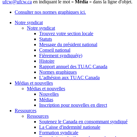
ufcw@ufcw.ca
en indiquant le mot «
Média
» dans la ligne d'objet.
Consulter nos normes graphiques ici.
Notre syndicat
Notre syndicat
Trouvez votre section locale
Statuts
Message du président national
Conseil national
Fièrement syndiqué(e)
Histoire
Rapport annuel des TUAC Canada
Normes graphiques
L’adhésion aux TUAC Canada
Médias et nouvelles
Médias et nouvelles
Nouvelles
Médias
Inscription pour nouvelles en direct
Ressources
Ressources
Soutenez le Canada en consommant syndiqué
La Caisse d'indemnité nationale
Formation syndicale