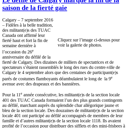
saison de la fierté gaie
Calgary – 7 septembre 2016
– Fidèles à la belle tradition,
des militant(e)s des TUAC
Canada ont affirmé leur
Cliquez sur l’image ci-dessus pour
fierté haut et fort la fin de
voir la galerie de photos.
semaine dernière à
e
l’occasion du 26
anniversaire du défilé de la
fierté de Calgary. Des dizaines de milliers de spectatrices et de
spectateurs s’étaient rassemblés le long des rues du centre-ville de
Calgary le 4 septembre alors que des centaines de participant(e)s
e
parés de costumes flamboyants déambulaient le long de la 9
avenue avec des drapeaux et des bannières.
e
Pour la 11
année consécutive, les militant(e)s de la section locale
401 des TUAC Canada formaient l’un des plus grands contingents
au défilé, marchant auprès du splendide char allégorique jaune et
bleu de la section locale. Des douzaines de militant(e)s de la section
locale 401 ont participé au défilé accompagnés de membres de leur
famille et d’autres militant(e)s de la section locale 1118. Ils avaient
profité de l’occasion pour distribuer des sifflets et des mini-frisbees à