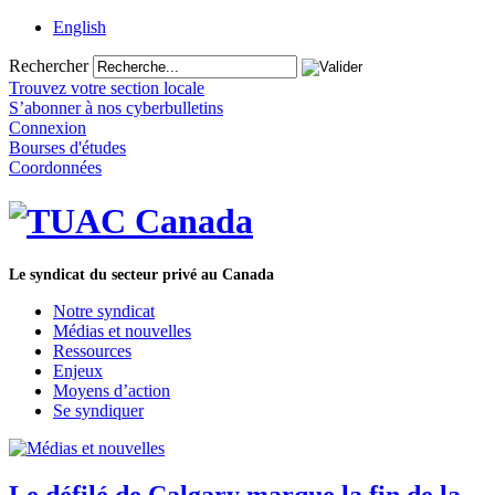
English
Rechercher
Trouvez votre section locale
S’abonner à nos cyberbulletins
Connexion
Bourses d'études
Coordonnées
Le syndicat du secteur privé au Canada
Notre syndicat
Médias et nouvelles
Ressources
Enjeux
Moyens d’action
Se syndiquer
Le défilé de Calgary marque la fin de la