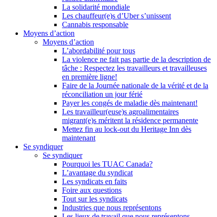
La solidarité mondiale
Les chauffeur(e)s d’Uber s’unissent
Cannabis responsable
Moyens d’action
Moyens d’action
L’abordabilité pour tous
La violence ne fait pas partie de la description de
tâche : Respectez les travailleurs et travailleuses
en première ligne!
Faire de la Journée nationale de la vérité et de la
réconciliation un jour férié
Payer les congés de maladie dès maintenant!
Les travailleur(euse)s agroalimentaires
migrant(e)s méritent la résidence permanente
Mettez fin au lock-out du Heritage Inn dès
maintenant
Se syndiquer
Se syndiquer
Pourquoi les TUAC Canada?
L’avantage du syndicat
Les syndicats en faits
Foire aux questions
Tout sur les syndicats
Industries que nous représentons
Les lieux de travail que nous représentons