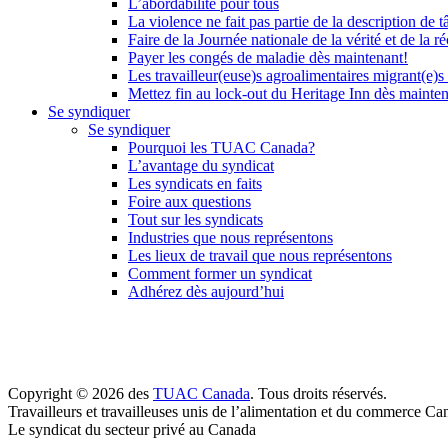
L’abordabilité pour tous
La violence ne fait pas partie de la description de t
Faire de la Journée nationale de la vérité et de la ré
Payer les congés de maladie dès maintenant!
Les travailleur(euse)s agroalimentaires migrant(e)s
Mettez fin au lock-out du Heritage Inn dès mainte
Se syndiquer
Se syndiquer
Pourquoi les TUAC Canada?
L’avantage du syndicat
Les syndicats en faits
Foire aux questions
Tout sur les syndicats
Industries que nous représentons
Les lieux de travail que nous représentons
Comment former un syndicat
Adhérez dès aujourd’hui
Copyright © 2026 des
TUAC Canada
. Tous droits réservés.
Travailleurs et travailleuses unis de l’alimentation et du commerce Ca
Le syndicat du secteur privé au Canada