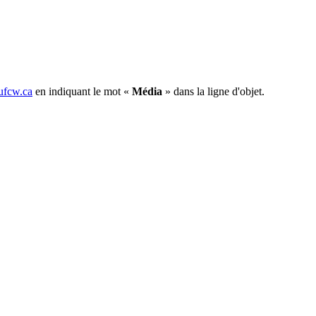
fcw.ca
en indiquant le mot «
Média
» dans la ligne d'objet.