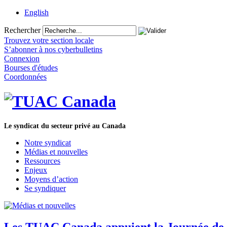
English
Rechercher
Trouvez votre section locale
S’abonner à nos cyberbulletins
Connexion
Bourses d'études
Coordonnées
Le syndicat du secteur privé au Canada
Notre syndicat
Médias et nouvelles
Ressources
Enjeux
Moyens d’action
Se syndiquer
Les TUAC Canada appuient la Journée de l’é