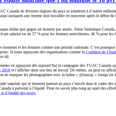
UAC Canada de diverses régions du pays se joindront à d’autres militant
s jusqu’auxquels une femme doit travailler en moyenne après le début de
aque dollar que gagne un homme par année. Selon Statistique Canada, l’
’écart salarial est de 57 % pour les femmes autochtones, 46 % pour le
es hommes et les femmes comme une priorité nationale. C’est pourquoi l
urgente. Si nous appuyons des organisations comme la
Coalition de l’équi
r est dû.
les femmes en appuyant dès aujourd’hui la campagne des TUAC Canada ay
de 2018
et l’afficher dans son lieu de travail. De même, on peut en affi
tant de marquer les photographies avec la balise « @tuacqc » lorsqu’on l
é salariale qui se tiennent partout au pays s’inscrit dans le cadre des ef
u Canada à parvenir à l’équité. Pour en savoir plus long au sujet des eff
et d’égalité des sexes
.