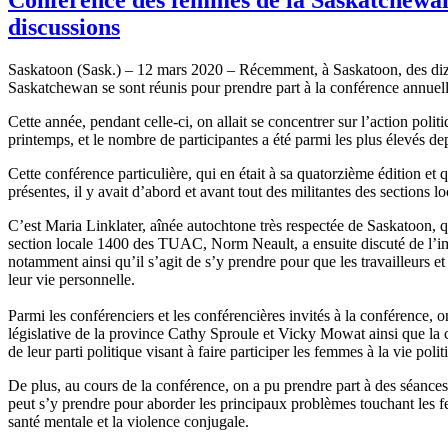
discussions
Saskatoon (Sask.) – 12 mars 2020 – Récemment, à Saskatoon, des diza
Saskatchewan se sont réunis pour prendre part à la conférence annue
Cette année, pendant celle-ci, on allait se concentrer sur l’action pol
printemps, et le nombre de participantes a été parmi les plus élevés de
Cette conférence particulière, qui en était à sa quatorzième édition e
présentes, il y avait d’abord et avant tout des militantes des section
C’est Maria Linklater, aînée autochtone très respectée de Saskatoon, q
section locale 1400 des TUAC, Norm Neault, a ensuite discuté de l’impor
notamment ainsi qu’il s’agit de s’y prendre pour que les travailleurs et l
leur vie personnelle.
Parmi les conférenciers et les conférencières invités à la conférenc
législative de la province Cathy Sproule et Vicky Mowat ainsi que l
de leur parti politique visant à faire participer les femmes à la vie poli
De plus, au cours de la conférence, on a pu prendre part à des séances 
peut s’y prendre pour aborder les principaux problèmes touchant les fem
santé mentale et la violence conjugale.