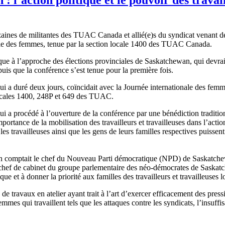
ines de militantes des TUAC Canada et allié(e)s du syndicat venant de
lle des femmes, tenue par la section locale 1400 des TUAC Canada.
itique à l’approche des élections provinciales de Saskatchewan, qui devr
puis que la conférence s’est tenue pour la première fois.
t qui a duré deux jours, coïncidait avec la Journée internationale des f
s locales 1400, 248P et 649 des TUAC.
ui a procédé à l’ouverture de la conférence par une bénédiction tradition
tance de la mobilisation des travailleurs et travailleuses dans l’action p
es travailleuses ainsi que les gens de leurs familles respectives puissent 
e, on comptait le chef du Nouveau Parti démocratique (NPD) de Saskatc
a chef de cabinet du groupe parlementaire des néo-démocrates de Saskat
tique et à donner la priorité aux familles des travailleurs et travailleuse
de travaux en atelier ayant trait à l’art d’exercer efficacement des pres
mes qui travaillent tels que les attaques contre les syndicats, l’insuffi