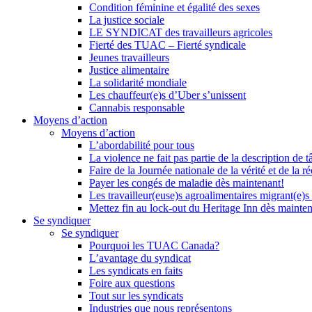
Condition féminine et égalité des sexes
La justice sociale
LE SYNDICAT des travailleurs agricoles
Fierté des TUAC – Fierté syndicale
Jeunes travailleurs
Justice alimentaire
La solidarité mondiale
Les chauffeur(e)s d’Uber s’unissent
Cannabis responsable
Moyens d’action
Moyens d’action
L’abordabilité pour tous
La violence ne fait pas partie de la description de t
Faire de la Journée nationale de la vérité et de la ré
Payer les congés de maladie dès maintenant!
Les travailleur(euse)s agroalimentaires migrant(e)s
Mettez fin au lock-out du Heritage Inn dès mainte
Se syndiquer
Se syndiquer
Pourquoi les TUAC Canada?
L’avantage du syndicat
Les syndicats en faits
Foire aux questions
Tout sur les syndicats
Industries que nous représentons