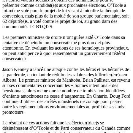
présenter comme candidat(e)s aux prochaines élections. O’Toole a
lui-même voté pour le projet de loi visant à interdire la thérapie de
conversion, mais plus de la moitié de son groupe parlementaire, soit
62 député(e)s, a voté contre le projet de loi, au grand dam des
communautés LGBTQI2S.
Les premiers ministres de droite n’ont guère aidé O’Toole dans sa
tentative de dépeindre un conservatisme plus doux et plus
attentionné. En évaluant les actions de ses homologues provinciaux,
on peut anticiper ce à quoi ressemblerait un gouvernement fédéral
conservateur.
Jason Kenney a lancé une attaque contre les héros et les héroïnes de
la pandémie, en tentant de réduire les salaires des infirmier(ère)s en
Alberta. Le premier ministre du Manitoba, Brian Pallister, est revenu
sur ses commentaires concernant les « bonnes intentions » des
pensionnats, alors même que le nombre de tombes non identifiées
d’enfants autochtones ne cesse d’augmenter. En Ontario, Doug Ford
continue d’utiliser des arrêtés ministériels de zonage pour passer
outre les réglementations environnementales au profit de ses amis
promoteurs.
Le résultat de ces actions fait que les électeur(trice)s se
désintéressent d’O’Toole et du Parti conservateur du Canada comme