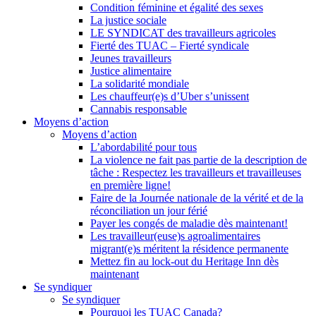
Condition féminine et égalité des sexes
La justice sociale
LE SYNDICAT des travailleurs agricoles
Fierté des TUAC – Fierté syndicale
Jeunes travailleurs
Justice alimentaire
La solidarité mondiale
Les chauffeur(e)s d’Uber s’unissent
Cannabis responsable
Moyens d’action
Moyens d’action
L’abordabilité pour tous
La violence ne fait pas partie de la description de
tâche : Respectez les travailleurs et travailleuses
en première ligne!
Faire de la Journée nationale de la vérité et de la
réconciliation un jour férié
Payer les congés de maladie dès maintenant!
Les travailleur(euse)s agroalimentaires
migrant(e)s méritent la résidence permanente
Mettez fin au lock-out du Heritage Inn dès
maintenant
Se syndiquer
Se syndiquer
Pourquoi les TUAC Canada?