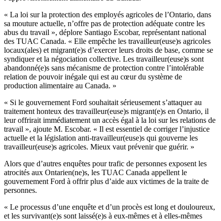
« La loi sur la protection des employés agricoles de l’Ontario, dans
sa mouture actuelle, n’offre pas de protection adéquate contre les
abus du travail », déplore Santiago Escobar, représentant national
des TUAC Canada. « Elle empêche les travailleur(euse)s agricoles
locaux(ales) et migrant(e)s d’exercer leurs droits de base, comme se
syndiquer et la négociation collective. Les travailleur(euse)s sont
abandonné(e)s sans mécanisme de protection contre l’intolérable
relation de pouvoir inégale qui est au cœur du système de
production alimentaire au Canada. »
« Si le gouvernement Ford souhaitait sérieusement s’attaquer au
traitement honteux des travailleur(euse)s migrant(e)s en Ontario, il
leur offrirait immédiatement un accès égal à la loi sur les relations de
travail », ajoute M. Escobar. « Il est essentiel de corriger l’injustice
actuelle et la législation anti-travailleur(euse)s qui gouverne les
travailleur(euse)s agricoles. Mieux vaut prévenir que guérir. »
Alors que d’autres enquêtes pour trafic de personnes exposent les
atrocités aux Ontarien(ne)s, les TUAC Canada appellent le
gouvernement Ford à offrir plus d’aide aux victimes de la traite de
personnes.
« Le processus d’une enquête et d’un procès est long et douloureux,
et les survivant(e)s sont laissé(e)s à eux-mêmes et à elles-mêmes