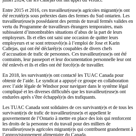
Entre 2015 et 2016, ces travailleur(euse)s agricoles migrant(e)s ont
été recruté(e)s sous prétextes dans des fermes du Sud ontarien. Les
travailleur(euse)s possédaient des permis de travail fermés valides en
vertu du Programme de travailleurs étrangers temporaires, mais
subissaient d’innombrables situations d’abus de la part de leurs
employeurs. Ils et elles ont saisi une occasion de quitter leurs
employeurs et se sont retrouvé(e)s à l’emploi de Jose et Karin
Callejas, qui ont été déclaré(e)s coupables de divers chefs
d’accusation de trafic de personnes. Ces travailleur(euse)s ont été
contraints, leur passeport et leur documentation personnelle leur ont
été enlevés et ils et elles ont été forcé(e)s de travailler.
En 2018, les survivant(e)s ont contacté les TUAC Canada pour
obtenir de l’aide. Le syndicat a appuyé ce groupe en collaboration
avec l’aide légale de Windsor pour naviguer dans le système légal
compliqué et les diverses difficultés que les travailleur(euse)s ont
endurées après s’être échappé(e)s des trafiquants.
Les TUAC Canada sont solidaires de ces survivant(e)s et de tous les
survivant(e)s de trafic de travailleur(euse)s et appellent le
gouvernement de l’Ontario à mettre en place des lois qui renforcent
les droits de la personne et du travail pour des milliers de
travailleur(euse)s agricoles migrant(e)s qui contribuent grandement à
l’approvisionnement alimentaire du Canada.