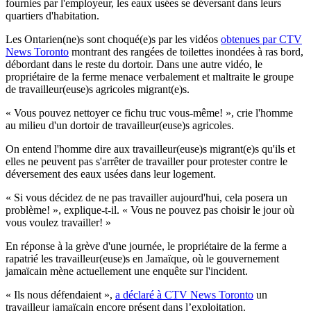
fournies par l'employeur, les eaux usées se déversant dans leurs
quartiers d'habitation.
Les Ontarien(ne)s sont choqué(e)s par les vidéos
obtenues par CTV
News Toronto
montrant des rangées de toilettes inondées à ras bord,
débordant dans le reste du dortoir. Dans une autre vidéo, le
propriétaire de la ferme menace verbalement et maltraite le groupe
de travailleur(euse)s agricoles migrant(e)s.
« Vous pouvez nettoyer ce fichu truc vous-même! », crie l'homme
au milieu d'un dortoir de travailleur(euse)s agricoles.
On entend l'homme dire aux travailleur(euse)s migrant(e)s qu'ils et
elles ne peuvent pas s'arrêter de travailler pour protester contre le
déversement des eaux usées dans leur logement.
« Si vous décidez de ne pas travailler aujourd'hui, cela posera un
problème! », explique-t-il. « Vous ne pouvez pas choisir le jour où
vous voulez travailler! »
En réponse à la grève d'une journée, le propriétaire de la ferme a
rapatrié les travailleur(euse)s en Jamaïque, où le gouvernement
jamaïcain mène actuellement une enquête sur l'incident.
« Ils nous défendaient »,
a déclaré à CTV News Toronto
un
travailleur jamaïcain encore présent dans l’exploitation.