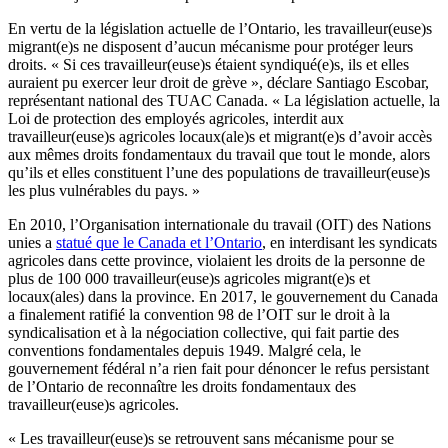
En vertu de la législation actuelle de l’Ontario, les travailleur(euse)s
migrant(e)s ne disposent d’aucun mécanisme pour protéger leurs
droits. « Si ces travailleur(euse)s étaient syndiqué(e)s, ils et elles
auraient pu exercer leur droit de grève », déclare Santiago Escobar,
représentant national des TUAC Canada. « La législation actuelle, la
Loi de protection des employés agricoles, interdit aux
travailleur(euse)s agricoles locaux(ale)s et migrant(e)s d’avoir accès
aux mêmes droits fondamentaux du travail que tout le monde, alors
qu’ils et elles constituent l’une des populations de travailleur(euse)s
les plus vulnérables du pays. »
En 2010, l’Organisation internationale du travail (OIT) des Nations
unies a
statué que le Canada et l’Ontario
, en interdisant les syndicats
agricoles dans cette province, violaient les droits de la personne de
plus de 100 000 travailleur(euse)s agricoles migrant(e)s et
locaux(ales) dans la province. En 2017, le gouvernement du Canada
a finalement ratifié la convention 98 de l’OIT sur le droit à la
syndicalisation et à la négociation collective, qui fait partie des
conventions fondamentales depuis 1949. Malgré cela, le
gouvernement fédéral n’a rien fait pour dénoncer le refus persistant
de l’Ontario de reconnaître les droits fondamentaux des
travailleur(euse)s agricoles.
« Les travailleur(euse)s se retrouvent sans mécanisme pour se