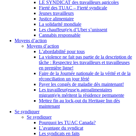
LE SYNDICAT des travailleurs agricoles
Fierté des TUAC – Fierté syndicale
Jeunes travailleurs
Justice alimentaire
La solidarité mondiale
Les chauffeur(e)s d’Uber s’unissent
Cannabis responsable
Moyens d’action
Moyens d’action
L’abordabilité pour tous
La violence ne fait pas partie de la description de
tâche : Respectez les travailleurs et travailleuses
en première ligne!
Faire de la Journée nationale de la vérité et de la
réconciliation un jour férié
Payer les congés de maladie dès maintenant!
Les travailleur(euse)s agroalimentaires
migrant(e)s méritent la résidence permanente
Mettez fin au lock-out du Heritage Inn dès
maintenant
Se syndiquer
Se syndiquer
Pourquoi les TUAC Canada?
L’avantage du syndicat
Les syndicats en faits